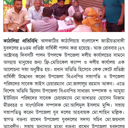
কাঠালিয়া প্রতিনিধি:
ঝালকাঠির কাঠালিয়ায় বাংলাদেশ জাতীয়তাবাদী
যুবদলের ৪৬তম প্রতিষ্ঠা বার্ষিকী পালন করা হয়েছে। আজ রোববার (২৭
অক্টোবর) দিবসটি পালন উপলক্ষে উপজেলা দলীয় কার্যালয়ের সামনে
অসহায় মানুষের জন্য ফ্রি-মেডিকেল ক্যাম্প ও দলীয় কার্যালয় এক
আলোচনা সভা অনুষ্টিত হয়। প্রধান অতিতি হিসেবে কেক কেটে প্রতিষ্ঠা
বার্ষিকী উদ্ধোধন করেন উপজেলা বিএনপির সভাপতি ও উপজেলা
পরিষদের সাবেক ভাইস চেয়ারম্যান মো.জালালুর রহমান আকন। এতে
বিশেষ অতিথি ছিলেন উপজেলা বিএনপির সাধারন সম্পাদক ও আমুয়া
ইউনিয়ন পরিষদের সাবেক চেয়ারম্যান মো.আখতার হোসেন নিজাম
মীরবহর ও সাংগঠনিক সম্পাদক মো.আলিমুল ইসলাম মুন্সি। সভায়
সভাপতিত্ব করেন উপজেলা যুব দলের আহবায়ক মো.শাহিন মল্লিক।
স্বাগত বক্তব্য রাখেন উপজেলা যুবদলের সদস্য সচিব মো.জয়নাল
আবেদীন। সভায় অন্যান্যর মধ্যে বক্তব্য রাখেন উপজেলা যুবদলের