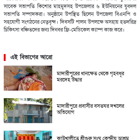
সাবেক সভাপতি কিশোর মাহমুদসহ উপজেলার ৬ ইউনিয়নের যুবদল
সভাপতি সম্পাদকরা। অনুষ্ঠানে উপস্থিত ছিলেন উপজেলা বিএনপি ও
সহযোগী সংগঠনের নেতৃবৃন্দ। দিবসটি পালন উপলক্ষে অসহায় হতদরিদ্র
চিকিৎসা বঞ্চিতদের জন্য দিনবর ফ্রি-মেডিকেল ক্যাম্প কাজ করে।
এই বিভাগের আরো
মাদারীপুরের ধানক্ষেত থেকে গৃহবধূর
মরদেহ উদ্ধার
মাদারীপুরে প্রবাসীর বসতঘর দখলের
অভিযোগ
কাউখালীতে শ্রীগুরু সংঘ কেন্দ্রীয় আশ্রম