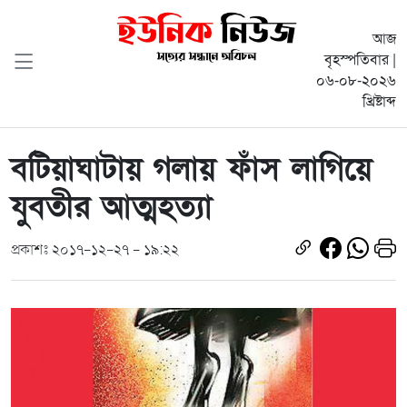
আজ
বৃহস্পতিবার |
০৬-০৮-২০২৬
খ্রিষ্টাব্দ
বটিয়াঘাটায় গলায় ফাঁস লাগিয়ে
যুবতীর আত্মহত্যা
প্রকাশঃ ২০১৭-১২-২৭ - ১৯:২২