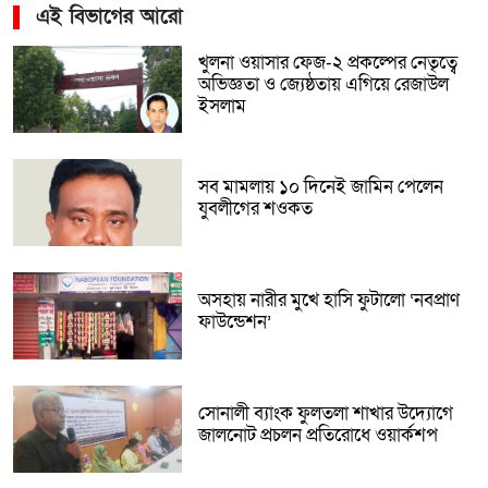
এই বিভাগের আরো
খুলনা ওয়াসার ফেজ-২ প্রকল্পের নেতৃত্বে
অভিজ্ঞতা ও জ্যেষ্ঠতায় এগিয়ে রেজাউল
ইসলাম
সব মামলায় ১০ দিনেই জামিন পেলেন
যুবলীগের শওকত
অসহায় নারীর মুখে হাসি ফুটালো ‘নবপ্রাণ
ফাউন্ডেশন’
সোনালী ব্যাংক ফুলতলা শাখার উদ্যোগে
জালনোট প্রচলন প্রতিরোধে ওয়ার্কশপ