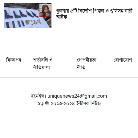
খুলনায় ৫টি বিদেশি পিস্তল ও গুলিসহ নারী
আটক
বিজ্ঞাপন
শর্তাবলি ও
গোপনীয়তা
যোগাযোগ
নীতিমালা
নীতি
ইমেইলঃ
uniquenews24@gmail.com
স্বত্ব © ২০১৩-২০২৪ ইউনিক নিউজ