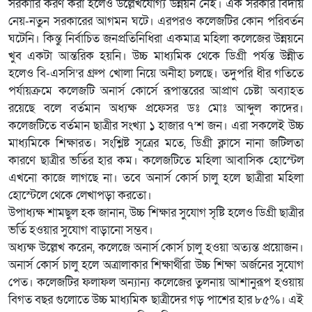
সরকারি করণ করা হলেও উল্লেখযোগ্য উন্নয়ন নেই। এক সরকার বিদায়
নেয়-নতুন সরকারের আগমন ঘটে। এরপরও কলেজটির কোন পরিবর্তন
ঘটেনি। কিন্তু নির্বাচিত জনপ্রতিনিধিরা একমাত্র মহিলা কলেজের উন্নয়নে
খুব একটা আন্তরিক হয়নি। উচ্চ মাধ্যমিক থেকে ডিগ্রী পর্যন্ত উন্নীত
হলেও বি-এসসি’র গ্রুপ খোলা নিয়ে অনীহা চলছে। তদুপরি ধীর গতিতে
পর্যায়ক্রমে কলেজটি অনার্স কোর্সে রূপান্তরের আপ্রাণ চেষ্টা অব্যাহত
রয়েছে বলে বর্তমান অধ্যক্ষ প্রফেসর ডঃ মোঃ আব্দুল কাদের।
কলেজটিতে বর্তমান ছাত্রীর সংখ্যা ১ হাজার ৭’শ জন। এরা সকলেই উচ্চ
মাধ্যমিকে শিক্ষারত। সংশ্লিষ্ট সূত্রের মতে, ডিগ্রী ক্লাসে নানা জটিলতা
কারণে ছাত্রীর ভর্তির হার কম। কলেজটিতে মহিলা আবাসিক হোস্টেল
এখনো কাজে লাগছে না। তবে অনার্স কোর্স চালু হলে ছাত্রীরা মহিলা
হোস্টেলে থেকে লেখাপড়া করতো।
উপাধ্যক্ষ শামছুল হক জানান, উচ্চ শিক্ষার সুযোগ সৃষ্টি হলেও ডিগ্রী ছাত্রীর
ভর্তি হওয়ার সুযোগ বাড়ানো সম্ভব।
অধ্যক্ষ উল্লেখ করেন, কলেজে অনার্স কোর্স চালু হওয়া অত্যন্ত প্রয়োজন।
অনার্স কোর্স চালু হলে অত্রালাকার শিক্ষার্থীরা উচ্চ শিক্ষা অর্জনের সুযোগ
পেত। কলেজটির ফলাফল অন্যান্য কলেজের তুলনায় আশানুরূপ হওয়ায়
বিগত বছর গুলোতে উচ্চ মাধ্যমিক ছাত্রীদের গড় পাশের হার ৮৫%। এই