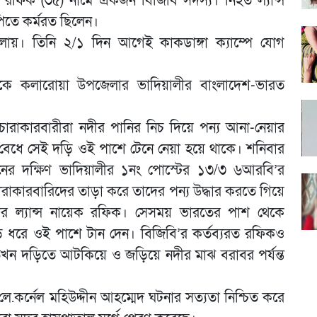
েক রফিক (৩৫) নামে একজন বিজিবি সদস্য। নিহত ল্যান্স
িতে কর্মরত ছিলেন।
লায়। তিনি ২/১ দিন আগেই কাকডাঙ্গা ক্যাম্পে যোগ
িকে কলারোয়া উপজেলার ভাদিয়ালীর বাংলাদেশ-ভারত
চোরাকারবারীরা নদীর পানির নিচ দিয়ে পন্য আনা-নেয়ার
বেধে সেই দড়ি ওই পাশে টেনে নেয়া হয়ে থাকে। শনিবার
ের দক্ষিণ ভাদিয়ালীর ১নং পোস্টের ১৩/৩ ৬আরবি’র
োরাকারবারিদের তাড়া করে তাদের পন্য উদ্ধার করতে গিয়ে
পির ল্যান্স নায়েক রফিক। সেসময় ভারতের পাশ থেকে
 ধরে ওই পাশে টান দেন। বিজিবি’র কর্তব্যরত রফিকও
খন দড়িতে আটকিয়ে ও জড়িয়ে নদীর মাঝ বরাবর পর্যন্ত
ে.কর্নেল মহিউদ্দীন আহম্মেদ ঘটনার সত্যতা নিশ্চিত করে