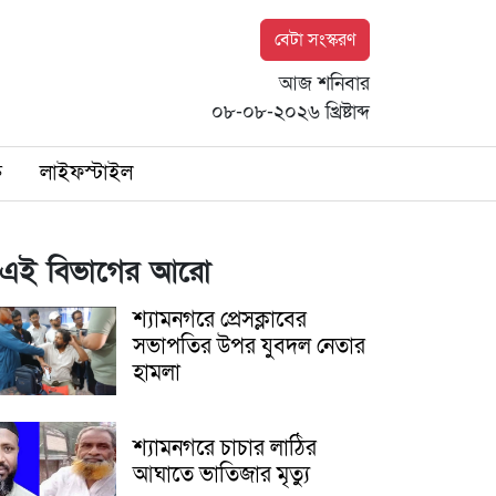
বেটা সংস্করণ
আজ শনিবার
০৮-০৮-২০২৬ খ্রিষ্টাব্দ
ি
লাইফস্টাইল
এই বিভাগের আরো
শ্যামনগরে প্রেসক্লাবের
সভাপতির উপর যুবদল নেতার
হামলা
শ্যামনগরে চাচার লাঠির
আঘাতে ভাতিজার মৃত্যু