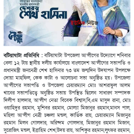
বটিয়াঘাটা প্রতিনিধি :
বটিয়াঘাটা উপজেলা আ’লীগের উদ্যোগে শনিবার
বেলা ১২ টায় স্থানীয় দলীয় কার্যালয়ে বাংলাদেশ আ’লীগের সভাপতি ও
প্রধানমন্ত্রী জননেত্রী শেখ হাসিনার ৭৩ তম জন্মদিন উদযাপন উপলক্ষে
দোয়া মাহফিল, কেক কাটা ও আলোচনা সভা অনুষ্ঠিত হয়। উপজেলা
আ’লীগের সভাপতি ও উপজেলা চেয়ারম্যান মোঃ আশরাফুল আলম
খানের সভাপতিত্বে অনুষ্ঠিত সভায় উপস্থিত ছিলেন সাধারণ সম্পাদক
দিলীপ হালদার, আ’লীগ নেতা বিবেক বিশ্বাস,বি,এম মাসুদ রানা, মোঃ
ওয়াহিদুর রহমান, মুশিবর রহমান, মোল্যা মিজানুর রহমান,মানস পাল,
মহিলা আ’লীগ নেত্রী চঞ্চলা মন্ডল, কার্তিক রায়, চেয়ারম্যান মিজানুর
রহমান মিলন গোলদার, অরিন্দম গোলদার, মিজানুর রহমান মিজান,
সুরোজিৎ মন্ডল, ইব্রাহিম শেখ,উদয় রায়, আশিকুর রহমান,লুৎফর রহমান,