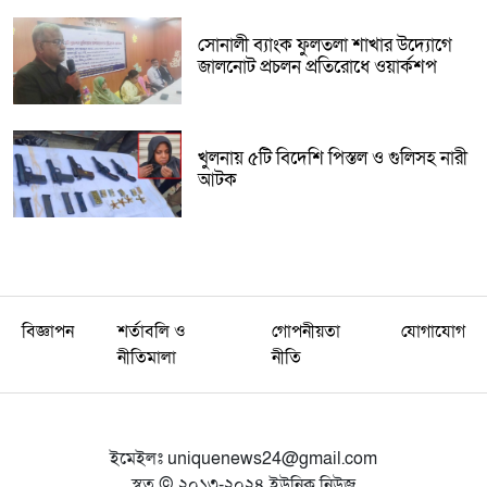
সোনালী ব্যাংক ফুলতলা শাখার উদ্যোগে
জালনোট প্রচলন প্রতিরোধে ওয়ার্কশপ
খুলনায় ৫টি বিদেশি পিস্তল ও গুলিসহ নারী
আটক
বিজ্ঞাপন
শর্তাবলি ও
গোপনীয়তা
যোগাযোগ
নীতিমালা
নীতি
ইমেইলঃ
uniquenews24@gmail.com
স্বত্ব © ২০১৩-২০২৪ ইউনিক নিউজ