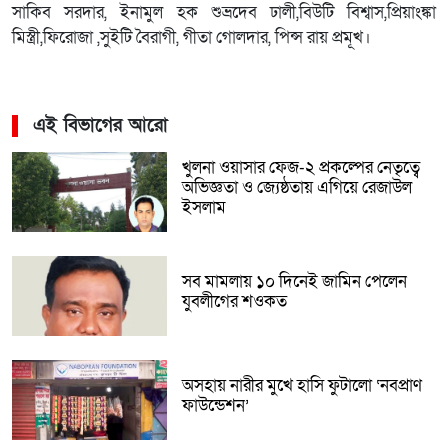
সাকিব সরদার, ইনামুল হক শুভ্রদেব ঢালী,বিউটি বিশ্বাস,প্রিয়াংঙ্কা
মিস্ত্রী,ফিরোজা ,সুইটি বৈরাগী, গীতা গোলদার, পিন্স রায় প্রমূখ।
এই বিভাগের আরো
খুলনা ওয়াসার ফেজ-২ প্রকল্পের নেতৃত্বে
অভিজ্ঞতা ও জ্যেষ্ঠতায় এগিয়ে রেজাউল
ইসলাম
সব মামলায় ১০ দিনেই জামিন পেলেন
যুবলীগের শওকত
অসহায় নারীর মুখে হাসি ফুটালো ‘নবপ্রাণ
ফাউন্ডেশন’