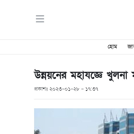
হোম
জা
উন্নয়নের মহাযজ্ঞে খুলনা
প্রকাশঃ ২০২৩-০১-২৮ - ১৭:৩৭