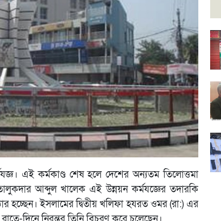
মযজ্ঞ। এই কর্মকাণ্ড শেষ হলে দেশের অন্যতম তিলোত্তমা
লুকদার আব্দুল খালেক এই উন্নয়ন কর্মযজ্ঞের তদারকি
োর হচ্ছেন। ইসলামের দ্বিতীয় খলিফা হযরত ওমর (রা:) এর
 রাতে-দিনে নিরন্তর তিনি বিচরণ করে চলেছেন।