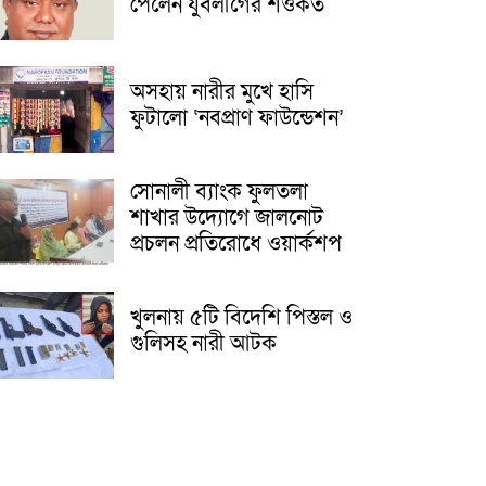
পেলেন যুবলীগের শওকত
অসহায় নারীর মুখে হাসি
ফুটালো ‘নবপ্রাণ ফাউন্ডেশন’
সোনালী ব্যাংক ফুলতলা
শাখার উদ্যোগে জালনোট
প্রচলন প্রতিরোধে ওয়ার্কশপ
খুলনায় ৫টি বিদেশি পিস্তল ও
গুলিসহ নারী আটক