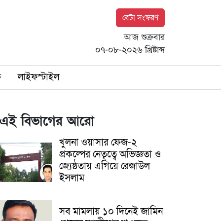
বেটা সংস্করণ
আজ শুক্রবার
০৭-০৮-২০২৬ খ্রিষ্টাব্দ
ি
লাইফস্টাইল
এই বিভাগের আরো
খুলনা ওয়াসার ফেজ-২
প্রকল্পের নেতৃত্বে অভিজ্ঞতা ও
জ্যেষ্ঠতায় এগিয়ে রেজাউল
ইসলাম
সব মামলায় ১০ দিনেই জামিন