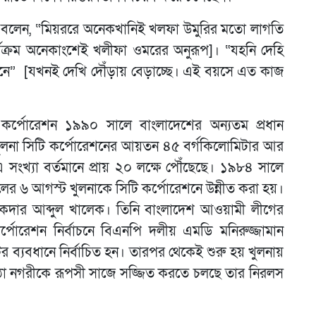
ঁ বলেন, “মিয়ররে অনেকখানিই খলফা উমুরির মতো লাগতি
্যক্রম অনেকাংশেই খলীফা ওমরের অনুরূপ]। “যহনি দেহি
নে” [যখনই দেখি দৌঁড়ায় বেড়াচ্ছে। এই বয়সে এত কাজ
ল কর্পোরেশন ১৯৯০ সালে বাংলাদেশের অন্যতম প্রধান
 খুলনা সিটি কর্পোরেশনের আয়তন ৪৫ বর্গকিলোমিটার আর
ংখ্যা বর্তমানে প্রায় ২০ লক্ষে পৌঁছেছে। ১৯৮৪ সালে
ের ৬ আগস্ট খুলনাকে সিটি কর্পোরেশনে উন্নীত করা হয়।
লুকদার আব্দুল খালেক। তিনি বাংলাদেশ আওয়ামী লীগের
োরেশন নির্বাচনে বিএনপি দলীয় এমডি মনিরুজ্জামান
 ব্যবধানে নির্বাচিত হন। তারপর থেকেই শুরু হয় খুলনায়
 ওঠা নগরীকে রূপসী সাজে সজ্জিত করতে চলছে তার নিরলস