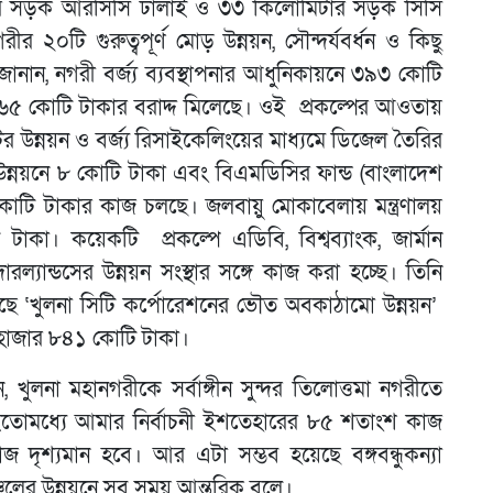
টার সড়ক আরসিসি ঢালাই ও ৩৩ কিলোমিটার সড়ক সিসি
২০টি গুরুত্বপূর্ণ মোড় উন্নয়ন, সৌন্দর্যবর্ধন ও কিছু
 জানান, নগরী বর্জ্য ব্যবস্থাপনার আধুনিকায়নে ৩৯৩ কোটি
য ৬৫ কোটি টাকার বরাদ্দ মিলেছে। ওই প্রকল্পের আওতায়
টের উন্নয়ন ও বর্জ্য রিসাইকেলিংয়ের মাধ্যমে ডিজেল তৈরির
 উন্নয়নে ৮ কোটি টাকা এবং বিএমডিসির ফান্ড (বাংলাদেশ
 কোটি টাকার কাজ চলছে। জলবায়ু মোকাবেলায় মন্ত্রণালয়
কা। কয়েকটি প্রকল্পে এডিবি, বিশ্বব্যাংক, জার্মান
েদারল্যান্ডসের উন্নয়ন সংস্থার সঙ্গে কাজ করা হচ্ছে। তিনি
েছে ‘খুলনা সিটি কর্পোরেশনের ভৌত অবকাঠামো উন্নয়ন’
২ হাজার ৮৪১ কোটি টাকা।
খুলনা মহানগরীকে সর্বাঙ্গীন সুন্দর তিলোত্তমা নগরীতে
ি। ইতোমধ্যে আমার নির্বাচনী ইশতেহারের ৮৫ শতাংশ কাজ
শ্যমান হবে। আর এটা সম্ভব হয়েছে বঙ্গবন্ধুকন্যা
মাঞ্চলের উন্নয়নে সব সময় আন্তরিক বলে।