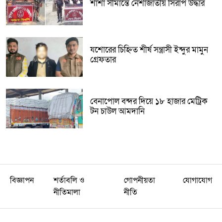
শার্শা সীমান্তে নেশাজাতীয় সিরাপ উদ্ধার
যশোরের চিহ্নিত শীর্ষ সন্ত্রাসী ইন্দুর মামুন
গ্রেফতার
বেনাপোল বন্দর দিয়ে ১৮ হাজার মেট্রিক
টন চাউল আমদানি
বিজ্ঞাপন
শর্তাবলি ও
গোপনীয়তা
যোগাযোগ
নীতিমালা
নীতি