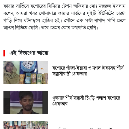
ফায়ার সার্ভিসে যশোরের সিনিয়র ষ্টেশন অফিসার মোঃ নজরুল ইসলাম
বলেন, আমরা খবর শোনামাত্র ফায়ার সার্ভসের দুইটি ইউনিটের চারটা
গাড়ি নিয়ে ঘটনাস্থলে হাজির হই। পৌনে এক ঘন্টা নাগাদ পানি ঢেলে
আগুন নিভিয়ে ফেলি। তবে তেমন কোন ক্ষয়ক্ষতি হয়নি।
এই বিভাগের আরো
যশোরে গাঁজা-ইয়াবা ও নগদ টাকাসহ শীর্ষ
সন্ত্রাসীর স্ত্রী গ্রেফতার
খুলনার শীর্ষ সন্ত্রাসী চিংড়ি পলাশ যশোরে
গ্রেফতার