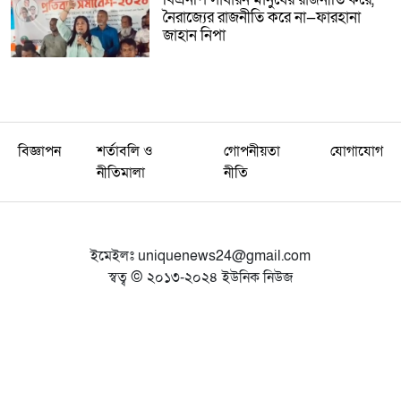
বিএনপি সাধারন মানুষের রাজনীতি করে,
নৈরাজ্যের রাজনীতি করে না—ফারহানা
জাহান নিপা
বিজ্ঞাপন
শর্তাবলি ও
গোপনীয়তা
যোগাযোগ
নীতিমালা
নীতি
ইমেইলঃ
uniquenews24@gmail.com
স্বত্ব © ২০১৩-২০২৪ ইউনিক নিউজ