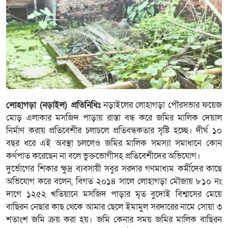
লোহাগড়া (নড়াইল) প্রতিনিধিঃ
নড়াইলের লোহাগড়া পৌরসভার ফয়েজ
মোড় এলাকার মসজিদ পাড়ায় রাস্তা বন্ধ করে জমির মালিক দেয়াল
নির্মাণ করায় প্রতিবেশীর চলাচলে প্রতিবন্ধকতার সৃষ্টি হচ্ছে। দীর্ঘ ১০
বছর ধরে এই অবস্থা চললেও জমির মালিক সমস্যা সমাধানে কোন
কর্ণপাত করেছেন না বলে ভুক্তভোগীসহ প্রতিবেশীদের অভিযোগ।
দুর্ভোগের শিকার ক্ষুদ্র ব্যবসায়ী সবুর সরদার গণমাধ্যম কর্মীদের কাছে
অভিযোগ করে বলেন, বিগত ২০১৪ সালে লোহাগড়া মৌজায় ৮১০ নং
দাগে ১২৫২ খতিয়ানে মসজিদ পাড়ার মৃত বুদোই বিশ্বাসের মেয়ে
বাছিরন নেছার কাছ থেকে আমার ছেলে ইমামুল সরদারের নামে সোয়া ৩
শতাংশ জমি ক্রয় করা হয়। জমি কেনার সময় জমির মালিক বাছিরন