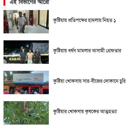
এই বিভাগের আরো
কুষ্টিয়ায় প্রতিপক্ষের হামলায় নিহত ১
কুষ্টিয়ায় ধর্ষন মামলার আসামী গ্রেফতার
কুষ্টিয়া খোকসায় সার-বীজের দোকানে চুরি
কুষ্টিয়ার খোকসায় কৃষকের আত্মহত্যা