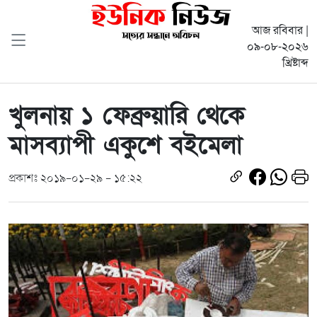
আজ রবিবার |
০৯-০৮-২০২৬
খ্রিষ্টাব্দ
খুলনায় ১ ফেব্রুয়ারি থেকে
মাসব্যাপী একুশে বইমেলা
প্রকাশঃ ২০১৯-০১-২৯ - ১৫:২২