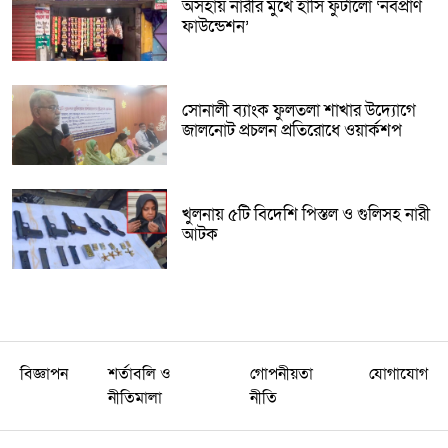
অসহায় নারীর মুখে হাসি ফুটালো ‘নবপ্রাণ
ফাউন্ডেশন’
সোনালী ব্যাংক ফুলতলা শাখার উদ্যোগে
জালনোট প্রচলন প্রতিরোধে ওয়ার্কশপ
খুলনায় ৫টি বিদেশি পিস্তল ও গুলিসহ নারী
আটক
বিজ্ঞাপন
শর্তাবলি ও
গোপনীয়তা
যোগাযোগ
নীতিমালা
নীতি