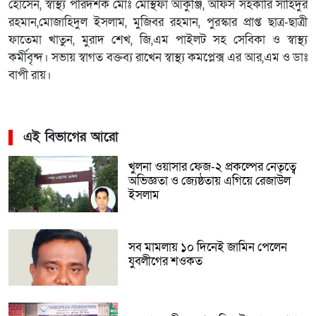
হোসেন, স্বাস্থ্য পরিদর্শক মোঃ মোস্থফা আকুঞ্জি, অফিস সহকারি সাহিদুর
রহমান,মোজাহিদুল ইসলাম, মুজিবর রহমান, পুরস্কার প্রাপ্ত ছাত্র-ছাত্রী
ফাতেমা খাতুন, মুরাদ শেখ, জি,এম পাইলট সহ সেবিকা ও স্বাস্থ্য
কর্মীবৃন্দ। সভায় স্বাগত বক্তব্য রাখেন স্বাস্থ্য কমপ্লেক্স এর আর,এম ও ডাঃ
বাপী রায়।
এই বিভাগের আরো
খুলনা ওয়াসার ফেজ-২ প্রকল্পের নেতৃত্বে
অভিজ্ঞতা ও জ্যেষ্ঠতায় এগিয়ে রেজাউল
ইসলাম
সব মামলায় ১০ দিনেই জামিন পেলেন
যুবলীগের শওকত