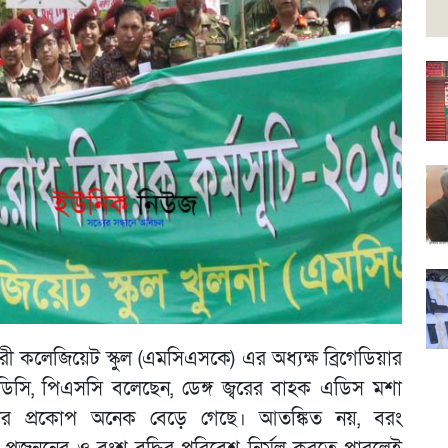
রী কলেজিয়েট স্কুল (এমসিএসকে) এর অধ্যক্ষ ব্রিগেডিয়ার
িসি, পিএসসি বলেছেন, ডেঙ্গ জ্বরের বাহক এডিস মশা
র প্রকোপ অনেক বেড়ে গেছে। আতঙ্কিত নয়, বরং