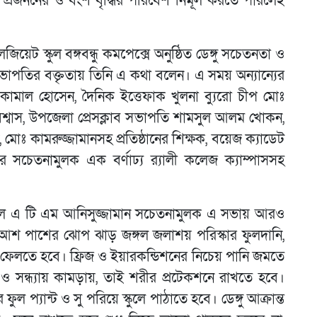
্রজননের ও বংশ বৃদ্ধির পরিবেশ নির্মূল করতে পারলেই
িয়েট স্কুল বঙ্গবন্ধু কমপেক্সে অনুষ্ঠিত ডেঙ্গু সচেতনতা ও
পতির বক্তৃতায় তিনি এ কথা বলেন। এ সময় অন্যান্যের
ঃ কামাল হোসেন, দৈনিক ইত্তেফাক খুলনা ব্যুরো চীপ মোঃ
বিশ্বাস, উপজেলা প্রেসক্লাব সভাপতি শামসুল আলম খোকন,
 মোঃ কামরুজ্জামানসহ প্রতিষ্ঠানের শিক্ষক, বয়েজ ক্যাডেট
রে সচেতনামুলক এক বর্ণাঢ্য র‌্যালী কলেজ ক্যাম্পাসসহ
নারেল এ টি এম আনিসুজ্জামান সচেতনামুলক এ সভায় আরও
 আশ পাশের ঝোপ ঝাড় জঙ্গল জলাশয় পরিস্কার ফুলদানি,
ে ফেলতে হবে। ফ্রিজ ও ইয়ারকন্ডিশনের নিচেয় পানি জমতে
 সন্ধ্যায় কামড়ায়, তাই শরীর প্রটেকশনে রাখতে হবে।
ুল প্যান্ট ও সু পরিয়ে স্কুলে পাঠাতে হবে। ডেঙ্গু আক্রান্ত