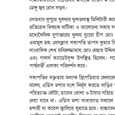
সামাজিকভাবে সচেতনার মাধ্যমে এডিস মশার প
ডেঙ্গু জ্বর রোধ সম্ভব।
সোমবার দুপুরে খুলনার ফুলতলাস্থ মিলিটারী কলেজ
প্রতিরোধ বিষয়ক নাটিকা ও আলোচনা সভায় সভা
মধ্যেদৈনিক যুগান্তরের খুলনা ব্যুরো চীপ মো
এনামুল হক, প্রেসক্লাব সভাপতি তাপস কুমার 
সাংবাদিক শেখ মনিরুজ্জামান, মোঃ নেছার উদ্দিন,
এবং গালর্স ক্যাডেটবৃন্দ উপস্থিত ছিলেন। প
পার্শ্ববর্তী এলাকা পরিদর্শন করে।
সভাপতির বক্তৃতায় অধ্যক্ষ ব্রিগেডিয়ার জে
বলেন, এডিস মশার বংশ নির্মূল করতে বাড়ির
পরিত্যাক্ত কৌটা, ডাবের খোলা ও টায়ার সরিয়
দেয়া যাবে না। এডিস মশা সাধারণত সকালে ও
মশারী বা কয়েল জ্বালিয়ে ঘুমাতে হবে। বাচ্চাদের ফ