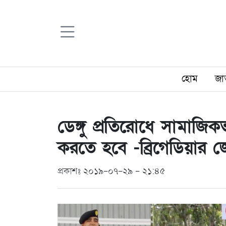
হোম
জা
ডেঙ্গু প্রতিরোধে সামাজি
করতে হবে -ব্রিগেডিয়ার 
প্রকাশঃ ২০১৯-০৭-২৯ - ২১:৪৫