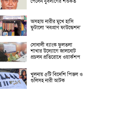
পেলেন যুবলীগের শওকত
অসহায় নারীর মুখে হাসি
ফুটালো ‘নবপ্রাণ ফাউন্ডেশন’
সোনালী ব্যাংক ফুলতলা
শাখার উদ্যোগে জালনোট
প্রচলন প্রতিরোধে ওয়ার্কশপ
খুলনায় ৫টি বিদেশি পিস্তল ও
গুলিসহ নারী আটক