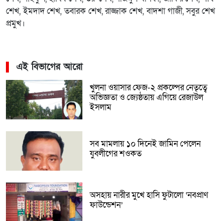
শেখ, ইমদাদ শেখ, তবারক শেখ, রাজ্জাক শেখ, বাদশা গাজী, সবুর শেখ
প্রমুখ।
এই বিভাগের আরো
খুলনা ওয়াসার ফেজ-২ প্রকল্পের নেতৃত্বে
অভিজ্ঞতা ও জ্যেষ্ঠতায় এগিয়ে রেজাউল
ইসলাম
সব মামলায় ১০ দিনেই জামিন পেলেন
যুবলীগের শওকত
অসহায় নারীর মুখে হাসি ফুটালো ‘নবপ্রাণ
ফাউন্ডেশন’