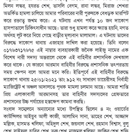
মিলন লস্কর, হযরত শেখ, তাসলি বেগম, রানা লস্কর, মিরাজ শেখরা
অতর্কিত হামলা চালিয়ে আমার পরিবারের নারী পুরুষকে বেধড়ক মারপিট
করে রক্তাত্ব জখম করে। এ ঘটনায় এখন পর্যন্ত ১০ জন দাকোপ
হাসপাতালে চিকিৎসাধীন আছে। তারা শুধু হামলা করে ক্ষ্যান্ত হয়নি, নগত
অর্থসহ লুট করে নিয়ে গেছে বাড়ীর মূল্যবান মালামাল। এ ঘটনায় তাদের
বিরুদ্ধে দাকোপ থানায় এজাহার দাখিল করা হয়েছে। তিনি বলেন
০১৭৬৩৭১৭৬৭৫ এই নাম্বার ব্যবহারকারী জনৈক লাইজু নামের এক
বিশেষ নারী সদস্য অন্তরালে থেকে এই বাহিনীর প্রশাসনিক দেখভাল
করে থাকে। যে কারনে আরমান বাহিনীর বিরুদ্ধে প্রশাসনিক তৎপরতায়
সময় ক্ষেপন বলে আমরা মনে করি। ইতিপূর্বে এই বাহিনীর বিরুদ্ধে
দাকোপ থানায় ২৫/০১/২০২১ তাং ৯১২ নং সাধারণ ডায়েরীসহ নির্বাহী
ম্যাজিষ্ট্রেট খ অঞ্চল আদালতে পৃথক মামলা চলমান আছে। আমরা শান্তি
প্রিয় এলাকাবাসী আরমানসহ তার বাহিনীর সদস্যদের গ্রেফতারে
প্রশাসনের উচ্চ পর্যায়ের হস্তক্ষেপ কামনা করছি।
সংবাদ সম্মেলনে অন্যান্যের মধ্যে উপস্থিত ছিলেন ৪ নং ওয়ার্ডের
কাউন্সিলর আইয়ুব আলী কাজী, আলামিন সানা, তাহের শেখ, আজ্জাদ
মল্লিক, হাসমত খলিফা, অহিদুল শেখ, জয়নাল শেখ, রহমান বিশ্বাস, বুলু
শেখ, সাইফুল, হাবিব শেখ, তরু শেখ, নাজমুল খলিফা, জাকির শেখ, শফি