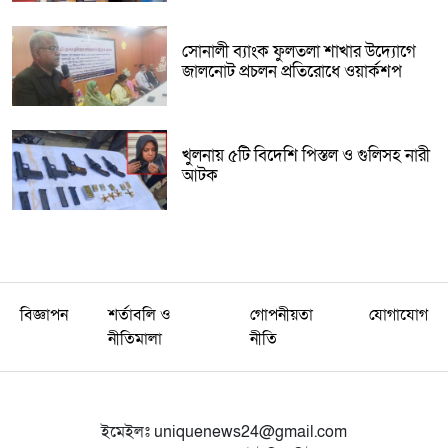
সোনালী ব্যাংক ফুলতলা শাখার উদ্যোগে
জালনোট প্রচলন প্রতিরোধে ওয়ার্কশপ
খুলনায় ৫টি বিদেশি পিস্তল ও গুলিসহ নারী
আটক
বিজ্ঞাপন
শর্তাবলি ও
গোপনীয়তা
যোগাযোগ
নীতিমালা
নীতি
ইমেইলঃ
uniquenews24@gmail.com