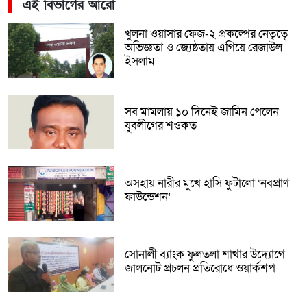
এই বিভাগের আরো
খুলনা ওয়াসার ফেজ-২ প্রকল্পের নেতৃত্বে
অভিজ্ঞতা ও জ্যেষ্ঠতায় এগিয়ে রেজাউল
ইসলাম
সব মামলায় ১০ দিনেই জামিন পেলেন
যুবলীগের শওকত
অসহায় নারীর মুখে হাসি ফুটালো ‘নবপ্রাণ
ফাউন্ডেশন’
সোনালী ব্যাংক ফুলতলা শাখার উদ্যোগে
জালনোট প্রচলন প্রতিরোধে ওয়ার্কশপ