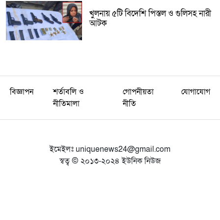
খুলনায় ৫টি বিদেশি পিস্তল ও গুলিসহ নারী
আটক
বিজ্ঞাপন
শর্তাবলি ও
গোপনীয়তা
যোগাযোগ
নীতিমালা
নীতি
ইমেইলঃ
uniquenews24@gmail.com
স্বত্ব © ২০১৩-২০২৪ ইউনিক নিউজ