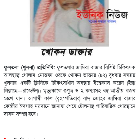
ফুলতলা (খুলনা) প্রতিনিধি:
ফুলতলার জামিরা বাজার বিশিষ্ট চিকিৎসক
আলহাজ্ব গোলাম মোস্তফা ওরফে খোকন ডাক্তার (৯২) বুধবার সন্ধ্যায়
খুলনার একটি ক্লিনিকে চিকিৎসাধীন অবস্থায় ইন্তেকাল করেন (ইন্না
লিল্লাহে—-রাজেউন)। মৃত্যুকালে ৩পুত্র ও ২ কন্যাসহ বহু আত্মীয় স্বজন
রেখে যান। আগামী কাল (বৃহস্পতিবার) বাদ জোহর জামিরা বাজার
কেন্দ্রীয় ঈদগাহ ময়দানে জানাযা শেষে টোলনাস্থ পারিবারিক গোরস্থানে
দাফন সম্পন্ন হবে।