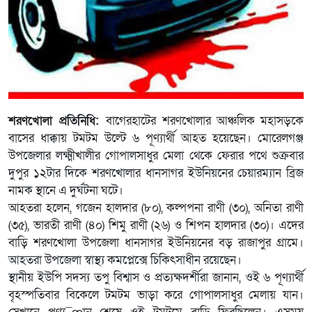
শরণখোলা প্রতিনিধি:
বাগেরহাটের শরণখোলার আঞ্চলিক মহাসড়কে
বাসের ধাক্কায় টমটম উল্টে ৬ পূণ্যার্থী আহত হয়েছেন। মোরেলগঞ্জ
উপজেলার লক্ষ্মীখালীর গোপালসাধুর মেলা থেকে ফেরার পথে শুক্রবার
দুপুর ১২টার দিকে শরণখোলার ধানসাগর ইউনিয়নের চেয়ারম্যান ব্রিজ
নামক স্থানে এ দুর্ঘটনা ঘটে।
আহতরা হলেন, গজেন হালদার (৮০), কল্পপনা রাণী (৩০), অনিতা রাণী
(৩৫), ভারতী রাণী (৪০) শিমু রাণী (২৬) ও শিপন হালদার (৩০)। এদের
বাড়ি শরণখোলা উপজেলা ধানসাগর ইউনিয়নের বড় রাজাপুর গ্রামে।
আহতরা উপজেলা স্বাস্থ্য কমপ্লেক্সে চিকিৎসাধীন রয়েছেন।
স্থানীয় ইউপি সদস্য তপু বিশ্বাস ও প্রত্যক্ষদর্শীরা জানান, ওই ৬ পূণ্যার্থী
বৃহস্পতিবার বিকেলে টমটম ভাড়া করে গোপালসাধুর মেলায় যান।