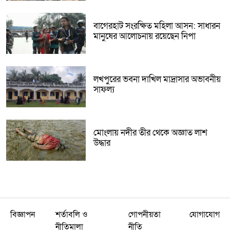
বাগেরহাট সংরক্ষিত মহিলা আসন: সাধারন
মানুষের আলোচনায় রয়েছেন নিপা
লখপুরের ভবনা দাখিল মাদ্রাসার অভাবনীয়
সাফল্য
মোংলায় নদীর তীর থেকে অজ্ঞাত লাশ
উদ্ধার
বিজ্ঞাপন
শর্তাবলি ও
গোপনীয়তা
যোগাযোগ
নীতিমালা
নীতি