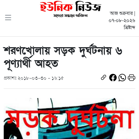
আজ শুক্রবার |
০৭-০৮-২০২৬
খ্রিষ্টাব্দ
শরণখোলায় সড়ক দুর্ঘটনায় ৬
পূণ্যার্থী আহত
প্রকাশঃ ২০১৮-০৩-৩০ - ১৬:১৫