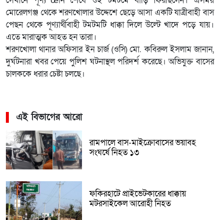
সেখানে পূণ্য¯œান শেষে ওই টমটমে বাড়ি ফিরছিলেন। এসময়
মোরেলগঞ্জ থেকে শরণখোলার উদ্দেশে ছেড়ে আসা একটি যাত্রীবাহী বাস
পেছন থেকে পূণ্যার্থীবাহী টমটমটি ধাক্কা দিলে উল্টে খাদে পড়ে যায়।
এতে মারাত্মক আহত হন তারা।
শরণখোলা থানার অফিসার ইন চার্জ (ওসি) মো. কবিরুল ইসলাম জানান,
দুর্ঘটনারা খবর পেয়ে পুলিশ ঘটনাস্থল পরিদর্শ করেছে। অভিযুক্ত বাসের
চালককে ধরার চেষ্টা চলছে।
এই বিভাগের আরো
রামপালে বাস-মাইক্রোবাসের ভয়াবহ
সংঘর্ষে নিহত ১৩
ফকিরহাটে প্রাইভেটকারের ধাক্কায়
মটরসাইকেল আরোহী নিহত