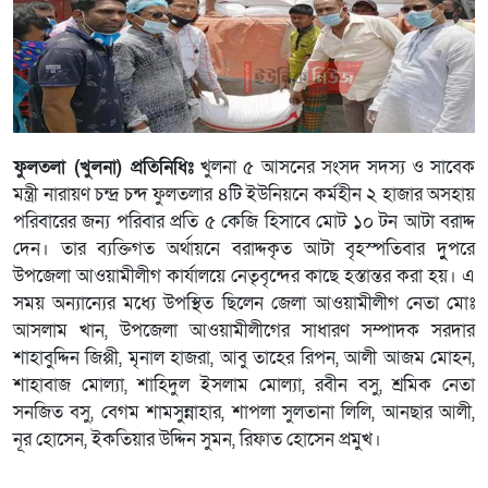
ফুলতলা (খুলনা) প্রতিনিধিঃ
খুলনা ৫ আসনের সংসদ সদস্য ও সাবেক
মন্ত্রী নারায়ণ চন্দ্র চন্দ ফুলতলার ৪টি ইউনিয়নে কর্মহীন ২ হাজার অসহায়
পরিবারের জন্য পরিবার প্রতি ৫ কেজি হিসাবে মোট ১০ টন আটা বরাদ্দ
দেন। তার ব্যক্তিগত অর্থায়নে বরাদ্দকৃত আটা বৃহস্পতিবার দুুপরে
উপজেলা আওয়ামীলীগ কার্যালয়ে নেতৃবৃন্দের কাছে হস্তান্তর করা হয়। এ
সময় অন্যান্যের মধ্যে উপস্থিত ছিলেন জেলা আওয়ামীলীগ নেতা মোঃ
আসলাম খান, উপজেলা আওয়ামীলীগের সাধারণ সম্পাদক সরদার
শাহাবুদ্দিন জিপ্পী, মৃনাল হাজরা, আবু তাহের রিপন, আলী আজম মোহন,
শাহাবাজ মোল্যা, শাহিদুল ইসলাম মোল্যা, রবীন বসু, শ্রমিক নেতা
সনজিত বসু, বেগম শামসুন্নাহার, শাপলা সুলতানা লিলি, আনছার আলী,
নূর হোসেন, ইকতিয়ার উদ্দিন সুমন, রিফাত হোসেন প্রমুখ।