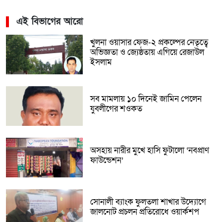
এই বিভাগের আরো
খুলনা ওয়াসার ফেজ-২ প্রকল্পের নেতৃত্বে
অভিজ্ঞতা ও জ্যেষ্ঠতায় এগিয়ে রেজাউল
ইসলাম
সব মামলায় ১০ দিনেই জামিন পেলেন
যুবলীগের শওকত
অসহায় নারীর মুখে হাসি ফুটালো ‘নবপ্রাণ
ফাউন্ডেশন’
সোনালী ব্যাংক ফুলতলা শাখার উদ্যোগে
জালনোট প্রচলন প্রতিরোধে ওয়ার্কশপ