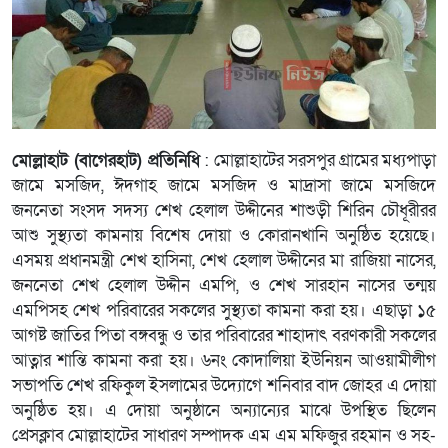
মোল্লাহাট (বাগেরহাট) প্রতিনিধি
: মোল্লাহাটের সরসপুর গ্রামের মধ্যপাড়া
জামে মসজিদ, ঈদগাহ জামে মসজিদ ও মাদ্রাসা জামে মসজিদে
জননেতা সংসদ সদস্য শেখ হেলাল উদ্দীনের শাশুড়ী শিরিন চৌধূরীরর
আশু সুস্থ্যতা কামনায় বিশেষ দোয়া ও কোরানখানি অনুষ্ঠিত হয়েছে।
এসময় প্রধানমন্ত্রী শেখ হাসিনা, শেখ হেলাল উদ্দীনের মা রাজিয়া নাসের,
জননেতা শেখ হেলাল উদ্দীন এমপি, ও শেখ সারহান নাসের তন্ময়
এমপিসহ শেখ পরিবারের সকলের সুস্থ্যতা কামনা করা হয়। এছাড়া ১৫
আগষ্ট জাতির পিতা বঙ্গবন্ধু ও তার পরিবারের শাহাদাৎ বরণকারী সকলের
আত্নার শান্তি কামনা করা হয়। ৬নং কোদালিয়া ইউনিয়ন আওয়ামীলীগ
সভাপতি শেখ রফিকুল ইসলামের উদ্যোগে শনিবার বাদ জোহর এ দোয়া
অনুষ্ঠিত হয়। এ দোয়া অনুষ্ঠানে অন্যান্যের মাঝে উপস্থিত ছিলেন
প্রেসক্লাব মোল্লাহাটের সাধারণ সম্পাদক এম এম মফিজুর রহমান ও সহ-