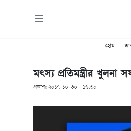
হোম
জা
মৎস্য প্রতিমন্ত্রীর খুলনা 
প্রকাশঃ ২০১৭-১০-৩০ - ১৬:৩০