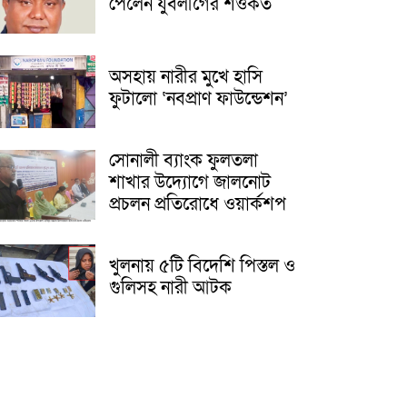
পেলেন যুবলীগের শওকত
অসহায় নারীর মুখে হাসি
ফুটালো ‘নবপ্রাণ ফাউন্ডেশন’
সোনালী ব্যাংক ফুলতলা
শাখার উদ্যোগে জালনোট
প্রচলন প্রতিরোধে ওয়ার্কশপ
খুলনায় ৫টি বিদেশি পিস্তল ও
গুলিসহ নারী আটক