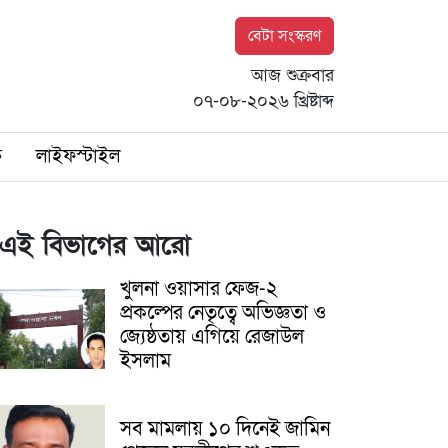
বেটা সংস্করণ
আজ শুক্রবার
০৭-০৮-২০২৬ খ্রিষ্টাব্দ
ি
লাইফস্টাইল
এই বিভাগের আরো
খুলনা ওয়াসার ফেজ-২
প্রকল্পের নেতৃত্বে অভিজ্ঞতা ও
জ্যেষ্ঠতায় এগিয়ে রেজাউল
ইসলাম
সব মামলায় ১০ দিনেই জামিন