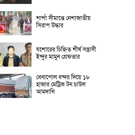
শার্শা সীমান্তে নেশাজাতীয়
সিরাপ উদ্ধার
যশোরের চিহ্নিত শীর্ষ সন্ত্রাসী
ইন্দুর মামুন গ্রেফতার
বেনাপোল বন্দর দিয়ে ১৮
হাজার মেট্রিক টন চাউল
আমদানি