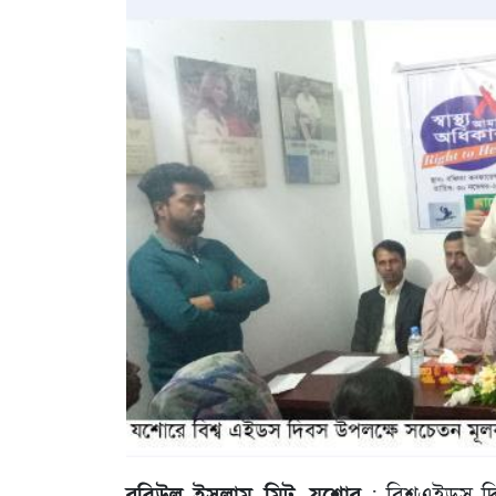
রবিউল ইসলাম মিটু, যশোর
: বিশ্বএইডস দি