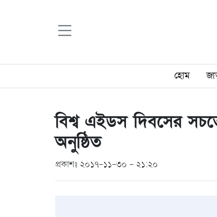
হোম
জা
বিশ্ব এইডস দিবসের সচ
অনুষ্ঠিত
প্রকাশঃ ২০১৭-১১-৩০ - ২১:২০