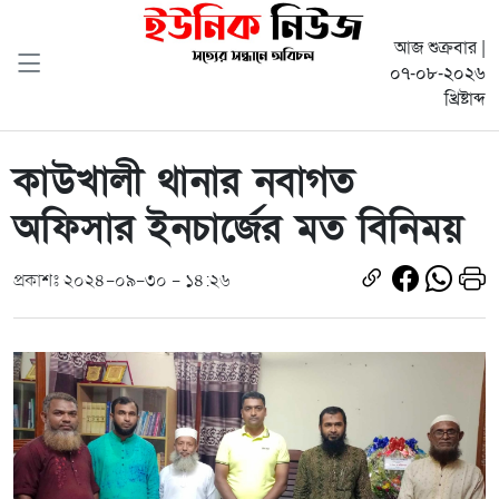
আজ শুক্রবার |
০৭-০৮-২০২৬
খ্রিষ্টাব্দ
কাউখালী থানার নবাগত
অফিসার ইনচার্জের মত বিনিময়
প্রকাশঃ ২০২৪-০৯-৩০ - ১৪:২৬