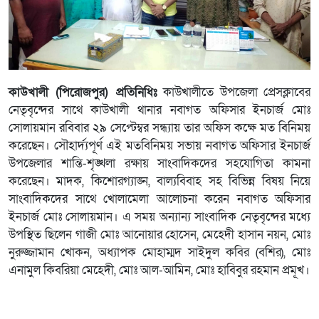
কাউখালী (পিরোজপুর) প্রতিনিধিঃ
কাউখালীতে উপজেলা প্রেসক্লাবের
নেতৃবৃন্দের সাথে কাউখালী থানার নবাগত অফিসার ইনচার্জ মোঃ
সোলায়মান রবিবার ২৯ সেপ্টেম্বর সন্ধ্যায় তার অফিস কক্ষে মত বিনিময়
করেছেন। সৌহার্দ্যপূর্ণ এই মতবিনিময় সভায় নবাগত অফিসার ইনচার্জ
উপজেলার শান্তি-শৃঙ্খলা রক্ষায় সাংবাদিকদের সহযোগিতা কামনা
করেছেন। মাদক, কিশোরগ্যাঙ্ন, বাল্যবিবাহ সহ বিভিন্ন বিষয় নিয়ে
সাংবাদিকদের সাথে খোলামেলা আলোচনা করেন নবাগত অফিসার
ইনচার্জ মোঃ সোলায়মান। এ সময় অন্যান্য সাংবাদিক নেতৃবৃন্দের মধ্যে
উপস্থিত ছিলেন গাজী মোঃ আনোয়ার হোসেন, মেহেদী হাসান নয়ন, মোঃ
নুরুজ্জামান খোকন, অধ্যাপক মোহাম্মদ সাইদুল কবির (বশির), মোঃ
এনামুল কিবরিয়া মেহেদী, মোঃ আল-আমিন, মোঃ হাবিবুর রহমান প্রমূখ।