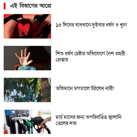
এই বিভাগের আরো
১৫ দিনের ব্যবধানে দুইবার ধর্ষণ ও খুন!
শিশু ধর্ষণ চেষ্টার অভিযোগে নৈশ প্রহরী
গ্রেপ্তার
অভিমানে মগডালে উঠলেন নারী!
মার্চ মাসের জন্য অপরিবর্তিত জ্বালানি
তেলের দাম