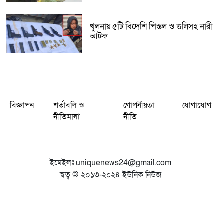
খুলনায় ৫টি বিদেশি পিস্তল ও গুলিসহ নারী
আটক
বিজ্ঞাপন
শর্তাবলি ও
গোপনীয়তা
যোগাযোগ
নীতিমালা
নীতি
ইমেইলঃ
uniquenews24@gmail.com
স্বত্ব © ২০১৩-২০২৪ ইউনিক নিউজ