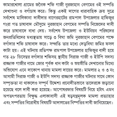
কামারখোলা গ্রামের জনৈক শফি গাজী নুরজাহান বেগমের ওই সম্পত্তি
দেখাশুনা ও বর্গাচাষ করে। কিন্তু একই দাগের ধারাবাহিক ক্রয় সুত্রে
সর্বশেষ মালিকানা দাবীদার বাগেরহাটের রামপাল উপজেলার হাফিজুর
গংরা গত চাষাবাদ মৌসুমে নুরজাহান বেগমের সম্পত্তি নিজেদের দাবী
করে চাষাবাদে বাধা দেয়। সর্বশেষ উপজেলা ও ইউনিয়ন পরিষদের
জনপ্রতিধিদের মধ্যস্থতায় সাড়ে ৩ বিঘা জমি নুরজাহান বেগমের পক্ষে
বর্গাদার শফি চাষাবাদ করে। সম্প্রতি তার মধ্যে দেড়বিঘা জমির ফসল
কাটা হয়। এই ঘটনায় প্রতিপক্ষ রামপাল উপজেলার হাফিজুর বাদী হয়ে
গত ২৮ ডিসেম্বর বর্গাদার শফিসহ স্থানীয় সিরাজ গাজী ও ইউপি সদস্য
রাজ্জাক গাজীর নামে জোর পূর্বক ধান কাটা ও ভয়ভীতি দেখানোর মিথ্যে
অভিযোগ এনে দাকোপ থানায় মামলা দায়ের করে। মামলার ২ ও ৩ নং
আসামী সিরাজ গাজী ও ইউপি সদস্য রাজ্জাক গাজীর ঘটনার সাথে কোন
সম্পৃক্ততা না থাকলেও সম্পূর্ন উদ্দেশ্য প্রনোদীতভাবে তাদেরকে জড়ানো
হয়েছে বলে দাবী করা হয়েছে। আপোষরফার বিষয়টি নিয়ে হটাৎ এমন
অপতৎপরতায় বিক্ষুদ্ধ এলাকাবাসী এই ষড়যন্ত্রমূলক মামলা প্রত্যাহার
এবং সম্পত্তির বিরোধীয় বিষয়টি আদালতের নিষ্পত্তির দাবী জানিয়েছেন।