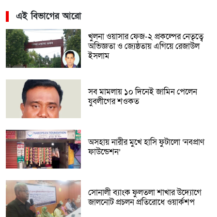
এই বিভাগের আরো
খুলনা ওয়াসার ফেজ-২ প্রকল্পের নেতৃত্বে
অভিজ্ঞতা ও জ্যেষ্ঠতায় এগিয়ে রেজাউল
ইসলাম
সব মামলায় ১০ দিনেই জামিন পেলেন
যুবলীগের শওকত
অসহায় নারীর মুখে হাসি ফুটালো ‘নবপ্রাণ
ফাউন্ডেশন’
সোনালী ব্যাংক ফুলতলা শাখার উদ্যোগে
জালনোট প্রচলন প্রতিরোধে ওয়ার্কশপ