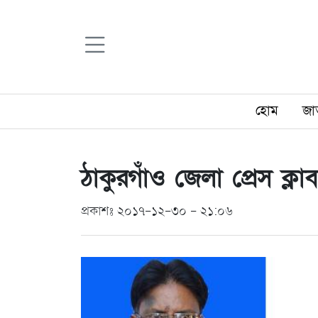
হোম
জা
ঠাকুরগাঁও জেলা প্রেস ক্
প্রকাশঃ ২০১৭-১২-৩০ - ২১:০৬