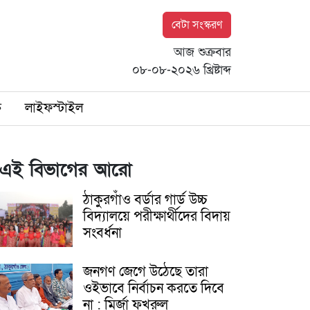
বেটা সংস্করণ
আজ শুক্রবার
০৮-০৮-২০২৬ খ্রিষ্টাব্দ
ি
লাইফস্টাইল
এই বিভাগের আরো
ঠাকুরগাঁও বর্ডার গার্ড উচ্চ
বিদ্যালয়ে পরীক্ষার্থীদের বিদায়
সংবর্ধনা
জনগণ জেগে উঠেছে তারা
ওইভাবে নির্বাচন করতে দিবে
না : মির্জা ফখরুল