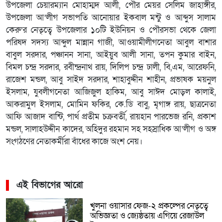
উপজেলা চেয়ারম্যান মোহাম্মদ আলী, পৌর মেয়র সেলিম জাহাঙ্গীর,
উপজেলা আ’লীগ সভাপতি আনোয়ার ইকবাল মন্টু ও আব্দুস সালাম
কেরু’র নেতৃত্বে উপজেলার ১০টি ইউনিয়ন ও পৌরসভা থেকে জেলা
পরিষদ সদস্য আব্দুল মান্নান গাজী, আওয়ামীলীগনেতা আবুল বাশার
বাবুল সরদার, পঞ্চানন সানা, আইয়ুব আলী সানা, তপন কুমার বাইন,
বিমল চন্দ্র সরদার, রবীন্দ্রনাথ রায়, দিলিপ চন্দ্র ঢালী, বি,এম, আরেফনি,
রাজেশ মন্ডল, আবু সাইদ সরদার, শাহাবুদ্দীন শাহীন, প্রভাষক ময়নুল
ইসলাম, যুবলীগনেতা আজিজুল হাকিম, আবু সাঈদ মোড়ল কালাই,
আকরামুল ইসলাম, মোমিন ফকির, কে.ডি বাবু, মৃগাঙ্গ রায়, ছাত্রনেতা
আফি আজাদ বান্টি, পার্থ প্রতীম চক্রবর্তী, রায়হান পারভেজ রনি, প্রকাশ
মন্ডল, সালাহউদ্দীন কাদের, অহিদুর রহমান সহ সহস্রাধিক আ’লীগ ও অঙ্গ
সংগঠণের নেতাকর্মীরা বাঁধের কাজে অংশ নেয়।
এই বিভাগের আরো
খুলনা ওয়াসার ফেজ-২ প্রকল্পের নেতৃত্বে
অভিজ্ঞতা ও জ্যেষ্ঠতায় এগিয়ে রেজাউল