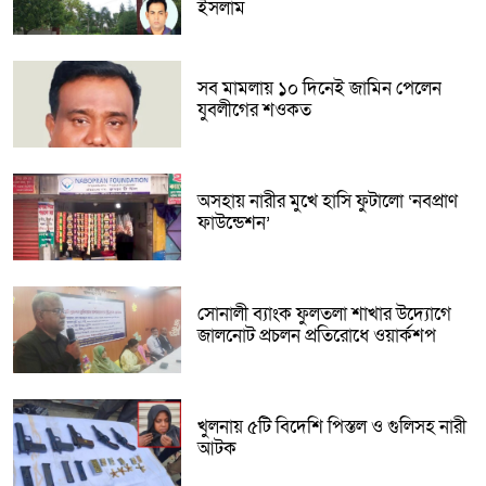
ইসলাম
সব মামলায় ১০ দিনেই জামিন পেলেন
যুবলীগের শওকত
অসহায় নারীর মুখে হাসি ফুটালো ‘নবপ্রাণ
ফাউন্ডেশন’
সোনালী ব্যাংক ফুলতলা শাখার উদ্যোগে
জালনোট প্রচলন প্রতিরোধে ওয়ার্কশপ
খুলনায় ৫টি বিদেশি পিস্তল ও গুলিসহ নারী
আটক