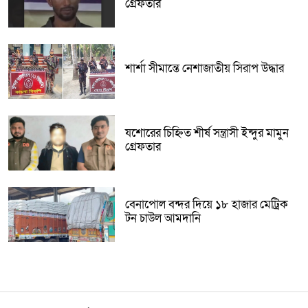
গ্রেফতার
শার্শা সীমান্তে নেশাজাতীয় সিরাপ উদ্ধার
যশোরের চিহ্নিত শীর্ষ সন্ত্রাসী ইন্দুর মামুন
গ্রেফতার
বেনাপোল বন্দর দিয়ে ১৮ হাজার মেট্রিক
টন চাউল আমদানি