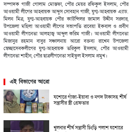
সম্পাদক গাজী গোলাম মোস্তফা, পৌর মেয়র রফিকুল ইসলাম, পৌর
আওয়ামী লীগের আহ্বায়ক আব্দুস সোবহান গাজী, যুগ্ম-আহ্বায়ক এ্যাড.
মিলন মিত্র, যুগ্ম-আহ্বায়ক পৌর কাউন্সিলর জামাল উদ্দীন সরদার,
উপজেলা মহিলা আওয়ামী লীগের সভাপতি রাবেয়া ইকবাল ও প্রবীণ
আওয়ামী লীগনেতা আলহাজ্ব আব্দুল করিম গাজী। আওয়ামী লীগনেতা
মিজানুর রহমান বাবুর সঞ্চালনায় আরো বক্তব্য রাখেন উপজেলা
স্বেচ্ছাসেবকলীগের যুগ্ম-আহ্বায়ক তরিকুল ইসলাম, পৌর আওয়ামী
লীগনেতা শাহীন, পৌর ছাত্রলীগনেতা সাইফুল ইসলাম প্রমুখ।
এই বিভাগের আরো
যশোরে গাঁজা-ইয়াবা ও নগদ টাকাসহ শীর্ষ
সন্ত্রাসীর স্ত্রী গ্রেফতার
খুলনার শীর্ষ সন্ত্রাসী চিংড়ি পলাশ যশোরে