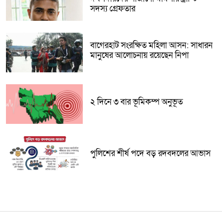
সদস্য গ্রেফতার
বাগেরহাট সংরক্ষিত মহিলা আসন: সাধারন
মানুষের আলোচনায় রয়েছেন নিপা
২ দিনে ৩ বার ভূমিকম্প অনুভূত
পুলিশের শীর্ষ পদে বড় রদবদলের আভাস