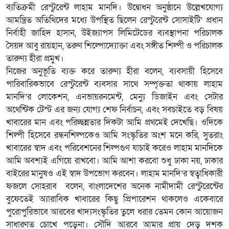
ব্যতিক্রমী রেস্টুরেন্ট লাহাম মানদি। উদ্বোধন অনুষ্ঠানে উল্লেখযোগ্য
আমন্ত্রিত অতিথিদের মধ্যে উপস্থিত ছিলেন রেস্টুরেন্ট সোসাইটি’ প্রধান
নির্বাহী জাহিদ হাসান, উইজ্যাপস লিমিটেডের ব্যবস্থাপনা পরিচালক
সৈয়দ আবু রায়হান, তরুণ শিল্পোদ্যোক্তা এবং সঙ্গীত শিল্পী ও পরিচালক
তারুণ্য হীরা প্রমুখ।
নিজের অনুভূতি ব্যক্ত করে তারুণ্য হীরা বলেন, ব্যবসায়ী হিসেবে
পারিবারিকভাবে রেস্টুরেন্ট ব্যবসার সাথে সম্পৃক্ততা থাকায় লাহাম
মানদি’র লোকেশন, এনভায়রনমেন্ট, মেন্যু ডিজাইন এবং সেটার
অথেন্টিক টেস্ট এর জন্য যোগ্য শেফ নির্বাচন, এবং সবচাইতে বড় বিষয়
খাবারের মান এবং পরিচ্ছন্নতার দিকটা আমি প্রথমেই দেখেছি। ওদিকে
শিল্পী হিসেবে রন্ধনশিল্পকেও আমি সংস্কৃতির অংশ মনে করি, সুতরাং
খাবারের স্বাদ এবং পরিবেশনের শিল্পগুণ যাচাই করেও লাহাম মানদিকে
আমি অবশ্যই এগিয়ে রাখবো। আমি আশা করবো শুধু ঢাকা নয়, ঢাকার
বাইরের মানুষও এই স্বাদ উপভোগ করবেন। লাহাম মানদি’র স্বত্বাধিকারী
ফজলে সোহরাব বলেন, বাংলাদেশের অনেক নামীদামী রেস্টুরেন্টের
বুফেতেই অ্যারাবিক খাবারের কিছু প্রিপারেশন থাকলেও একেবারে
পুরোপুরিভাবে আরবের খাদ্যসংস্কৃতির তুলে ধরার তেমন কোন আয়োজন
সাধারণত চোখে পড়েনা। সৌদি আরবে আমার প্রায় দেড় দশক