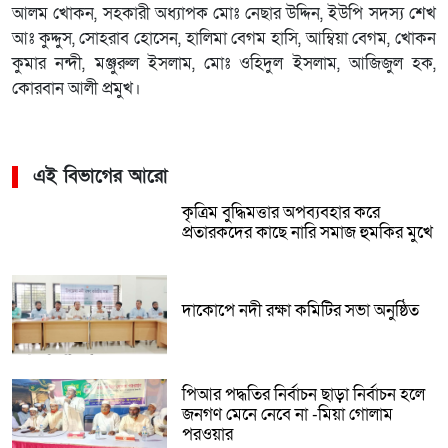
আলম খোকন, সহকারী অধ্যাপক মোঃ নেছার উদ্দিন, ইউপি সদস্য শেখ
আঃ কুদ্দুস, সোহরাব হোসেন, হালিমা বেগম হাসি, আম্বিয়া বেগম, খোকন
কুমার নন্দী, মঞ্জুরুল ইসলাম, মোঃ ওহিদুল ইসলাম, আজিজুল হক,
কোরবান আলী প্রমুখ।
এই বিভাগের আরো
কৃত্রিম বুদ্ধিমত্তার অপব্যবহার করে
প্রতারকদের কাছে নারি সমাজ হুমকির মুখে
দাকোপে নদী রক্ষা কমিটির সভা অনুষ্ঠিত
পিআর পদ্ধতির নির্বাচন ছাড়া নির্বাচন হলে
জনগণ মেনে নেবে না -মিয়া গোলাম
পরওয়ার