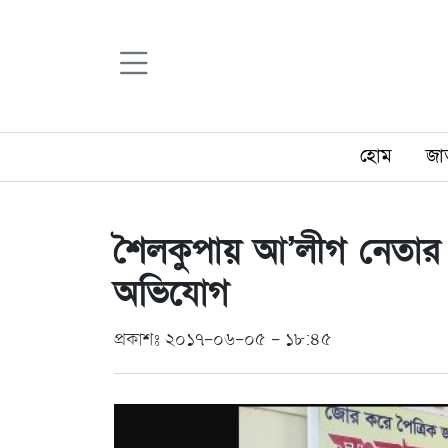
হোম
জা
শৈলকুপায় আ’লীগ নেতার বি
অভিযোগ
প্রকাশঃ ২০১৭-০৬-০৫ - ১৮:৪৫