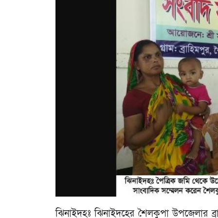
ঝিনাইদহঃ ঝিনাইদহের শৈলকুপা উপজেলার ব্রাহ