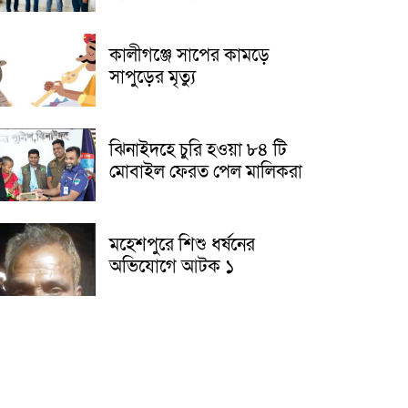
কালীগঞ্জে সাপের কামড়ে
সাপুড়ের মৃত্যু
ঝিনাইদহে চুরি হওয়া ৮৪ টি
মোবাইল ফেরত পেল মালিকরা
মহেশপুরে শিশু ধর্ষনের
অভিযোগে আটক ১