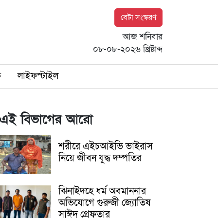
বেটা সংস্করণ
আজ শনিবার
০৮-০৮-২০২৬ খ্রিষ্টাব্দ
ি
লাইফস্টাইল
এই বিভাগের আরো
শরীরে এইচআইভি ভাইরাস
নিয়ে জীবন যুদ্ধ দম্পতির
ঝিনাইদহে ধর্ম অবমাননার
অভিযোগে গুরুজী জ্যোতিষ
সাঈদ গ্রেফতার