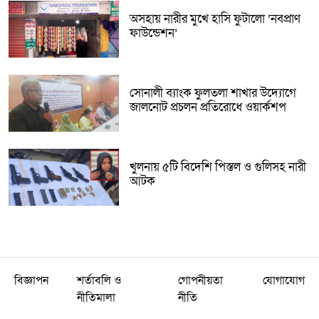
অসহায় নারীর মুখে হাসি ফুটালো ‘নবপ্রাণ
ফাউন্ডেশন’
সোনালী ব্যাংক ফুলতলা শাখার উদ্যোগে
জালনোট প্রচলন প্রতিরোধে ওয়ার্কশপ
খুলনায় ৫টি বিদেশি পিস্তল ও গুলিসহ নারী
আটক
বিজ্ঞাপন
শর্তাবলি ও
গোপনীয়তা
যোগাযোগ
নীতিমালা
নীতি