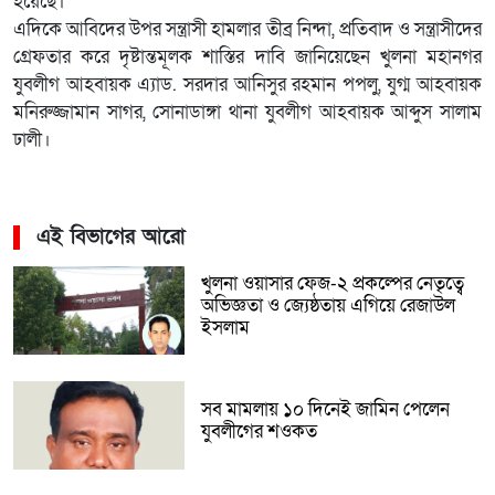
হয়েছে।
এদিকে আবিদের উপর সন্ত্রাসী হামলার তীব্র নিন্দা, প্রতিবাদ ও সন্ত্রাসীদের
গ্রেফতার করে দৃষ্টান্তমূলক শাস্তির দাবি জানিয়েছেন খুলনা মহানগর
যুবলীগ আহবায়ক এ্যাড. সরদার আনিসুর রহমান পপলু, যুগ্ম আহবায়ক
মনিরুজ্জামান সাগর, সোনাডাঙ্গা থানা যুবলীগ আহবায়ক আব্দুস সালাম
ঢালী।
এই বিভাগের আরো
খুলনা ওয়াসার ফেজ-২ প্রকল্পের নেতৃত্বে
অভিজ্ঞতা ও জ্যেষ্ঠতায় এগিয়ে রেজাউল
ইসলাম
সব মামলায় ১০ দিনেই জামিন পেলেন
যুবলীগের শওকত