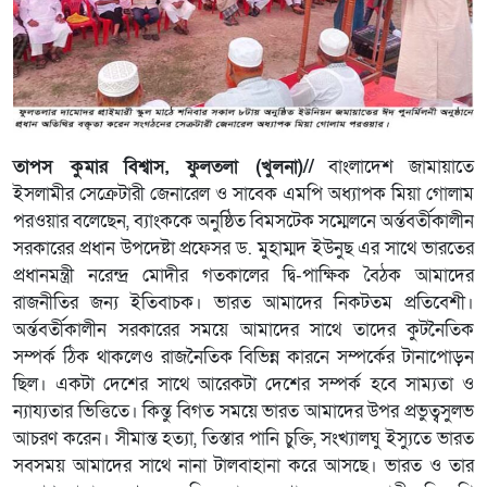
তাপস কুমার বিশ্বাস, ফুলতলা (খুলনা)//
বাংলাদেশ জামায়াতে
ইসলামীর সেক্রেটারী জেনারেল ও সাবেক এমপি অধ্যাপক মিয়া গোলাম
পরওয়ার বলেছেন, ব্যাংককে অনুষ্ঠিত বিমসটেক সম্মেলনে অর্ন্তবর্তীকালীন
সরকারের প্রধান উপদেষ্টা প্রফেসর ড. মুহাম্মদ ইউনুছ এর সাথে ভারতের
প্রধানমন্ত্রী নরেন্দ্র মোদীর গতকালের দ্বি-পাক্ষিক বৈঠক আমাদের
রাজনীতির জন্য ইতিবাচক। ভারত আমাদের নিকটতম প্রতিবেশী।
অর্ন্তবর্তীকালীন সরকারের সময়ে আমাদের সাথে তাদের কুটনৈতিক
সম্পর্ক ঠিক থাকলেও রাজনৈতিক বিভিন্ন কারনে সম্পর্কের টানাপোড়ন
ছিল। একটা দেশের সাথে আরেকটা দেশের সম্পর্ক হবে সাম্যতা ও
ন্যায্যতার ভিত্তিতে। কিন্তু বিগত সময়ে ভারত আমাদের উপর প্রভুত্বসুলভ
আচরণ করেন। সীমান্ত হত্যা, তিস্তার পানি চুক্তি, সংখ্যালঘু ইস্যুতে ভারত
সবসময় আমাদের সাথে নানা টালবাহানা করে আসছে। ভারত ও তার