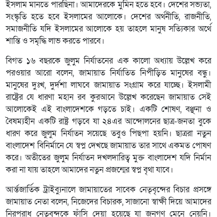
ইসলাম মানতে পারছিনা। আমাদেরকে মুমিন হতে হবে। দেশের সভ্যতা,
সংস্কৃতি হতে হবে ইসলামের আলোকে। দেশের অর্থনীতি, রাজনীতি,
সমাজনীতি যদি ইসলামের আলোকে হয় তাহলে মানুষ সত্যিকার অর্থে
শান্তি ও সমৃদ্ধি লাভ করতে পারবে।
বিগত ১৬ বছরকে জুলুম নির্যাতনের এক কালো অধ্যায় উল্লেখ করে
পরওয়ার আরো বলেন, জামায়াত নির্যাতিত নিপীড়িত মানুষের বন্ধু।
মানুষের দুঃখ, দুর্দশা লাঘবে জামায়াত সংগ্রাম করে যাচ্ছে। ইসলামী
রাষ্ট্রের যে ধারণা মহান রব কুরআনে উল্লেখ করেছেন জামায়াত সেই
আলোকেই এই বাংলাদেশকে গড়তে চাই। একটি শোষণ, বঞ্ছনা ও
বৈষম্যহীন একটি রাষ্ট্র গড়বে যা ২৪এর আন্দোলনের ছাত্র-জনতা বুকে
ধারণ করে জুলুম নির্যাতন সয়েছে তবুও পিছপা হয়নি। ছাত্ররা নতুন
বাংলাদেশ বিনির্মানে যে স্বপ্ন দেখছে জামায়াত তার সাথে একমত পোষণ
করে। অতীতের জুলুম নির্যাতন দখলদারিত্ব মুক্ত বাংলাদেশ যদি নির্মান
করা না যায় তাহলে আমাদের নতুন প্রজন্মের স্বপ্ন বৃথা যাবে।
আর্ন্তজার্তিক ট্রাইব্যুনালে জামায়াতের সাবেক নেতৃবৃন্দের বিচার প্রসঙ্গে
জামায়াত নেতা বলেন, নিজেদের বিচারক, সাজানো স্বাক্ষী দিয়ে আমাদের
নিরপরাধ নেতৃবৃন্দকে ফাঁসি দেয়া হয়েছে যা জনগণ মেনে নেয়নি।