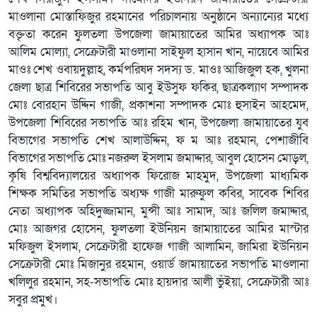
মাওলানা মোস্তাফিজুর রহমানের পরিচালনায় অনুষ্ঠানে অন্যান্যের মধ্যে
বক্তৃতা করেন ফুলতলা উপজেলা জামায়াতের আমির অধ্যাপক আঃ
আলিম মোল্যা, সেক্রেটারী মাওলানা সাইফুল হাসান খান, নায়েবে আমির
মাওঃ শেখ ওবায়দুল্লাহ, কর্মপরিষদ সদস্য ড. মাওঃ আজিজুল হক, খুলনা
জেলা ছাত্র শিবিরের সভাপতি আবু ইউসুফ ফকির, ছাত্রকল্যাণ সম্পাদক
মোঃ বোরহান উদ্দিন গাজী, প্রকাশনা সম্পাদক মোঃ হুসাইন আহমেদ,
উপজেলা শিবিরের সভাপতি আঃ রহিম খান, উপজেলা জামায়াতের যুব
বিভাগের সভাপতি শেখ আলাউদ্দিন, ফ ম আঃ রহমান, পেশাজীবি
বিভাগের সভাপতি মোঃ নজরুল ইসলাম জমাদ্দার, আবুল হোসেন মোড়ল,
কৃষি বিশ্ববিদ্যালয়ের অধ্যাপক ফিরোজ মাহমুদ, উপজেলা মাধ্যমিক
শিক্ষক সমিতির সভাপতি অধ্যক্ষ গাজী মারুফুল কবির, সাবেক শিবির
নেতা অধ্যাপক অহিদুজ্জামান, মুন্সী আঃ সামাদ, আঃ জলিল জমাদ্দার,
মোঃ আজগর হোসেন, ফুলতলা ইউনিয়ন জামায়াতের আমির মাস্টার
মফিজুল ইসলাম, সেক্রেটারী হাফেজ গাজী আলামিন, জামিরা ইউনিয়ন
সেক্রেটারী মোঃ মিজানুর রহমান, ওয়ার্ড জামায়াতের সভাপতি মাওলানা
খলিলুর রহমান, সহ-সভাপতি মোঃ হায়দার আলী ভুঁইয়া, সেক্রেটারী আঃ
সবুর প্রমুখ।