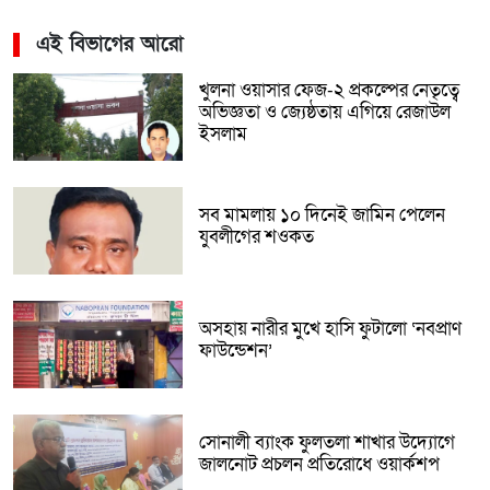
এই বিভাগের আরো
খুলনা ওয়াসার ফেজ-২ প্রকল্পের নেতৃত্বে
অভিজ্ঞতা ও জ্যেষ্ঠতায় এগিয়ে রেজাউল
ইসলাম
সব মামলায় ১০ দিনেই জামিন পেলেন
যুবলীগের শওকত
অসহায় নারীর মুখে হাসি ফুটালো ‘নবপ্রাণ
ফাউন্ডেশন’
সোনালী ব্যাংক ফুলতলা শাখার উদ্যোগে
জালনোট প্রচলন প্রতিরোধে ওয়ার্কশপ