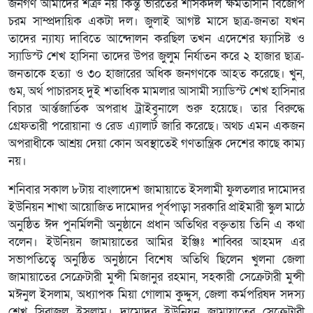
জনগণ আমাদের শত্রু নয় কিন্তু ভারতের শাসকদল ক্ষমতাসীন বিজেপি
চরম সাম্প্রদায়িক একটা দল। জুলাই আগষ্ট মাসে ছাত্র-জনতা যখন
তাদের ন্যায্য দাবিতে আন্দোলন করছিল তখন এদেশের ফ্যাসিষ্ট ও
স্যাডিস্ট শেখ হাসিনা তাদের উপর জুলুম নির্যাতন করে ২ হাজার ছাত্র-
জনতাকে হত্যা ও ৩০ হাজারের অধিক জনগণকে আহত করেছে। খুন,
গুম, অর্থ পাচারসহ দুই শতাধিক মামলার আসামী স্যাডিস্ট শেখ হাসিনার
বিচার আর্ন্তজার্তিক অপরাধ ট্রাইবুনালে শুরু হয়েছে। তার বিরুদ্ধে
গ্রেফতারী পরোয়ানা ও রেড এ্যালার্ট জারি করেছে। অথচ এমন একজন
অপরাধীকে আশ্রয় দেয়া কোন অবস্থাতেই গণতান্ত্রিক দেশের কাছে কাম্য
নয়।
শনিবার সকাল ৮টায় বাংলাদেশ জামায়াতে ইসলামী ফুলতলার দামোদর
ইউনিয়ন শাখা আয়োজিত দামোদর পূর্বপাড়া সরকারি প্রাইমারী স্কুল মাঠে
অনুষ্ঠিত ঈদ পুনর্মিলনী অনুষ্ঠানে প্রধান অতিথির বক্তৃতায় তিনি এ কথা
বলেন। ইউনিয়ন জামায়াতের আমির ইঞ্জিঃ শাব্বির আহমদ এর
সভাপতিত্বে অনুষ্ঠিত অনুষ্ঠানে বিশেষ অতিথি ছিলেন খুলনা জেলা
জামায়াতের সেক্রেটারী মুন্সী মিজানুর রহমান, সহকারী সেক্রেটারী মুন্সী
মঈনুল ইসলাম, অধ্যাপক মিয়া গোলাম কুদ্দুস, জেলা কর্মপরিষদ সদস্য
শেখ সিরাজুল ইসলাম। দামোদর ইউনিয়ন জামায়াতের সেক্রেটারী