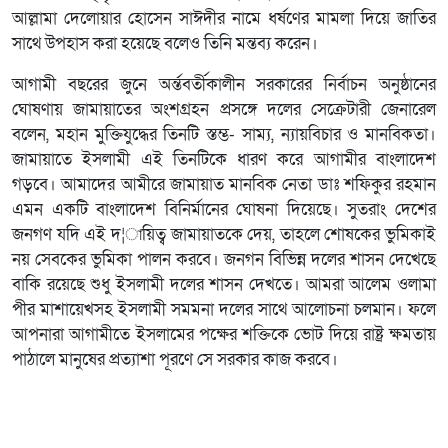
আল্লামা দেলোয়ার হোসেন সাঈদীর নামে ধর্ষণের মামলা দিয়ে জাতির
সাথে উপহাস করা হয়েছে বলেও তিনি মন্তব্য করেন।
আগামী বছরের জুনে অর্ন্তবর্তীকালীন সরকারের নির্বাচন অনুষ্ঠানের
ঘোষণায় জামায়াতের অংশগ্রহন প্রসঙ্গে দলের সেক্রেটারী জেনারেল
বলেন, মহান মুক্তিযুদ্ধের তিনটি স্তম্ভ- সাম্য, ন্যায়বিচার ও মানবিকতা।
জামায়াতে ইসলামী এই তিনটিকে ধারণ করে আগামীর বাংলাদেশ
গড়বে। আমাদের আমীরে জামায়াত মানবিক নেতা ডাঃ শফিকুর রহমান
এমন একটি বাংলাদেশ বিনির্মানের ঘোষনা দিয়েছে। সুতরাং দেশের
জনগণ যদি এই দ¦ায়িত্ব জামায়াতকে দেয়, তাহলে শোষকের ভুমিকাই
নয় সেবকের ভুমিকা পালন করবে। জনগন বিভিন্ন দলের শাসন দেখেছে
বাকি রয়েছে শুধু ইসলামী দলের শাসন দেখতে। আমরা আলেম ওলামা
পীর মাশায়েখসহ ইসলামী সমমনা দলের সাথে আলোচনা চলমান। ফলে
আপনারা আগামীতে ইসলামের পক্ষের শক্তিকে ভোট দিয়ে রাষ্ট্র ক্ষমতায়
পাঠালে মানুষের প্রত্যাশা পূরণে সে সরকার কাজ করবে।