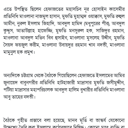
এতে উপস্থিত ছিলেন হেফাজতের মহাসচিব নূর হোসাইন কাসেমীর
প্রতিনিধি মাওলানা নাজমুল হাসান, মুফতি মুহাম্মদ ওয়াক্কাস, মুফতি রুহুল
আমীন, নুরুল ইসলাম জিহাদি, আবদুল হামিদ (মধুপুরের পীর), আবদুল
কুদ্দুস, আতাউল্লাহ হাফেজ্জি, মুফতি মনসুরুল হক, সাজিদুর রহমান,
মাওলানা আবদুল মতিন বিন হুসাইন, মাওলানা মুসলেহ উদ্দীন, মুফতি
সৈয়দ ফয়জুল করীম, মাওলানা উবায়দুর রহমান খান নদভী, মাওলানা
মামুনুল হক প্রমুখ।
অন্যদিকে চট্টগ্রাম থেকে বৈঠকে গিয়েছিলেন হেফাজতে ইসলামের আমির
জুনায়েদ বাবুনগরীর প্রতিনিধি হাটহাজারী মাদ্রাসার মুফতি জসীমুদ্দীন,
পটিয়া মাদ্রাসার মহাপরিচালক আবদুল হালিম বুখারীর প্রতিনিধি মাওলানা
আবু তাহের নদভী।
বৈঠকে গৃহীত প্রস্তাবে বলা হয়েছে, মানব মূর্তি বা ভাস্কর্য যেকোনো
উদ্দেশ্যে তৈরি করা ইসলামে কঠোরভাবে নিষিদ্ধ। কোনো মহৎ ব্যক্তি বা