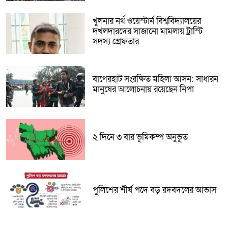
খুলনার নর্থ ওয়েস্টার্ন বিশ্ববিদ্যালয়ের
দখলদারদের সাজানো মামলায় ট্রাস্টি
সদস্য গ্রেফতার
বাগেরহাট সংরক্ষিত মহিলা আসন: সাধারন
মানুষের আলোচনায় রয়েছেন নিপা
২ দিনে ৩ বার ভূমিকম্প অনুভূত
পুলিশের শীর্ষ পদে বড় রদবদলের আভাস