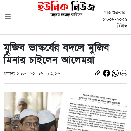
আজ শুক্রবার |
০৭-০৮-২০২৬
খ্রিষ্টাব্দ
মুজিব ভাস্কর্যের বদলে মুজিব
মিনার চাইলেন আলেমরা
প্রকাশঃ ২০২০-১২-০৬ - ০২:২৬