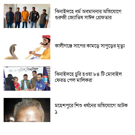
ঝিনাইদহে ধর্ম অবমাননার অভিযোগে
গুরুজী জ্যোতিষ সাঈদ গ্রেফতার
কালীগঞ্জে সাপের কামড়ে সাপুড়ের মৃত্যু
ঝিনাইদহে চুরি হওয়া ৮৪ টি মোবাইল
ফেরত পেল মালিকরা
মহেশপুরে শিশু ধর্ষনের অভিযোগে আটক
১