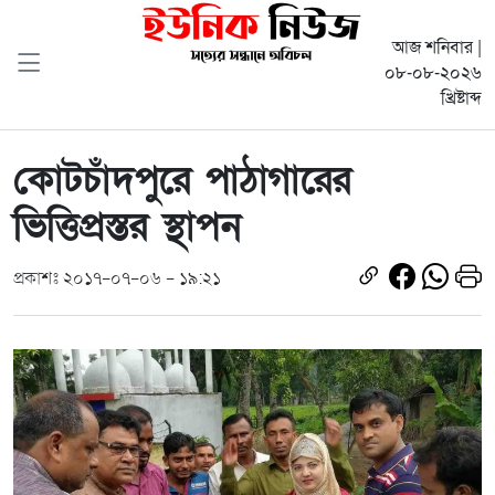
আজ শনিবার |
০৮-০৮-২০২৬
খ্রিষ্টাব্দ
কোটচাঁদপুরে পাঠাগারের
ভিত্তিপ্রস্তর স্থাপন
প্রকাশঃ ২০১৭-০৭-০৬ - ১৯:২১