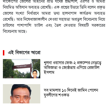
দাকোপের জেলেরা আইনের প্রতি যথেষ্ট শ্রদ্ধাশীল, এরপর ও আমরা
নিয়মিত অভিযান অব্যহত রেখেছি। এক প্রশ্নের উত্তরে তিনি বলেন প্রকৃত
জেলের সংখ্যা নির্ধারনে আমরা তথ্য হালনাগাদ কার্যক্রম অব্যহত
রেখেছি। আর নিষেধাজ্ঞাকালীন দেওয়া সহায়তা অপ্রতুল বিবেচনায় নিয়ে
চাউলের পাশাপাশি ডাউল এবং তৈল দেওয়ার বিষয়টি সরকারের
বিবেচনায় আছে।
এই বিভাগের আরো
খুলনা ওয়াসার ফেজ-২ প্রকল্পের নেতৃত্বে
অভিজ্ঞতা ও জ্যেষ্ঠতায় এগিয়ে রেজাউল
ইসলাম
সব মামলায় ১০ দিনেই জামিন পেলেন
যুবলীগের শওকত