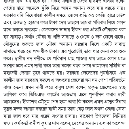
হাজার টাকা ঋন হতে হয়। একই এলাকার জেলে হাসমত খলিফা বলেন
পেটের দ্বায়ে অনেকে ঝুঁকি নিয়ে আইন অমান্য করে মাছ ধরতে যায়।
সরকার যদি নিষেধাজ্ঞা কালীন সময়ে জেলে প্রতি ৫০ কেজি হারে চাউল
এবং অন্তত ১ হাজার করে টাকা দেয় তাহলে আমরা পরিবার নিয়ে কোন
মতে চলতে পারতাম। জেলেদের ভাষায় ইলিশ ধরা প্রতিটি নৌকাকে বলা
হয় সাবাড়। অর্থাৎ নৌকা বা প্রতি সাবাড়ে ৩ থেকে ৪ জন জেলে থাকে।
মৌসুমের শুরুতে জাল নৌকা অন্যান্য সরঞ্জাম মিলে একটি সাবাড়
নামাতে খরচ হয় লক্ষাধীক টাকা। এর পুরোটাই তারা ধার দেনা করে শুরু
করে। স্থানীয় নদ নদীতে যে পরিমান মাছ পাওয়া যায় তাতে কোন মতে
সংসার চলে এমন দাবী করে তারা বলেন বছর শেষে আমাদের সমিতি বা
মহাজনী দেনায় ডুবে থাকতে হয়। সরকার জেলেদের পূনর্বাসনে এক
কালীন জাল সরবরাহ করলে এ অঞ্চলের জেলেরা ঘন ঘন পেশা পরিবর্তনে
বাধ্য হতনা এমন দাবী করে বাবুল শেখ বলেন, প্রকৃত জেলেদের স্বচ্ছ
তালিকা করে ভিজিএফ কার্ডের আওতায় এনে পূনর্বাসন করার দাবী
আমাদের। ইলিশের মৌসুম শেষ হলে তারা কি করেন এমন প্রশ্নের উত্তরে
সুব্রত মন্ডল জানায় বছরের বাকী সময় তারা বেড় জাল অথবা ভোলা ফেসা
মারা জাল ধরে মাছ ধরেই সংসার চালায়। দাকোপ উপজেলা সিনিয়র
মৎস্য কর্মকর্তা প্রদীপ কুমার দাম বলেন, দেশের অন্যান্য এলাকা অপেক্ষা