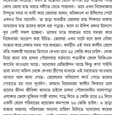
নিষেধাজ্ঞা দিয়েছে। অর্থাৎ ৪ অক্টোবর থেকে আগামী ২৫ অক্টোবর পর্যন্ত
কোন জেলে মাছ ধরতে নদীতে যেতে পারবেনা। তবে এখন নিষেধাজ্ঞার
উপযুক্ত সময় না দাবী করে জেলেরা বলেন, অধিকাংশ মা ইলিশের পেটে
এখনও ডিম আসেনি। তা ছাড়া ভারতীয় জেলেরা মাছ শিকারে থাকায়
আমাদের মাছ তাদের জালে ধরা পড়ছে। ফলে মা ইলিশ রক্ষার উদ্যোগ
খুব বেশী সফল হচ্ছেনা। তাদের মতে ভারতের সাথে সমন্বয় করে
নিষেধাজ্ঞা আরোপ করা উচিত। জেলেরা এখন ঘাটে বসে জাল নৌকা
সংস্কার করে বেকার সময় পার করছেন। কর্মহীন এই সময় কালীন জেলে
প্রতি সরকারী সহায়তা হিসাবে দেওয়া হবে ২৫ কেজি করে চাউল। খোজ
নিয়ে জানা যায় চালনা পৌরসভায় বর্তমানে শতাধীক জেলে ভিজিএফ
কার্ডের আওতায় আছে। অনেকের রেজিষ্টেশন আছে কিন্তু কার্ড পাইনি
তারা মৎস্য অফিস থেকে দেওয়া স্লীপের মাধ্যমে এই সহায়তার আওতায়
আসবে বলে জানা গেছে। জেলেদের অভিযোগ কার্ড পেতে তাদের
পোহাতে হয় নানা দূর্ভোগ। চলমান নিষেধাজ্ঞা কালীন কিভাবে চলে
তাদের জীবন জীবিকা জানতে চাইলে চালনা পৌরসভাধীন নলোপাড়া
এলাকার জেলে মুজিবর গাজী বলেন, গড়ে দিনে ৩ কেজি হারে ২২ দিনে
একটি জেলে পরিবারের প্রয়োজন কমপক্ষে ৬৬ কেজি চাউল। এ ছাড়া
বাজার খরচসহ পরিবারের অন্যান্য চাহিদা মিটাতে আমাদের কয়েক