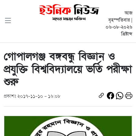
আজ
বৃহস্পতিবার |
০৬-০৮-২০২৬
খ্রিষ্টাব্দ
গোপালগঞ্জ বঙ্গবন্ধু বিজ্ঞান ও
প্রযুক্তি বিশ্ববিদ্যালয়ে ভর্তি পরীক্ষা
শুরু
প্রকাশঃ ২০১৭-১১-১০ - ১৬:০৮