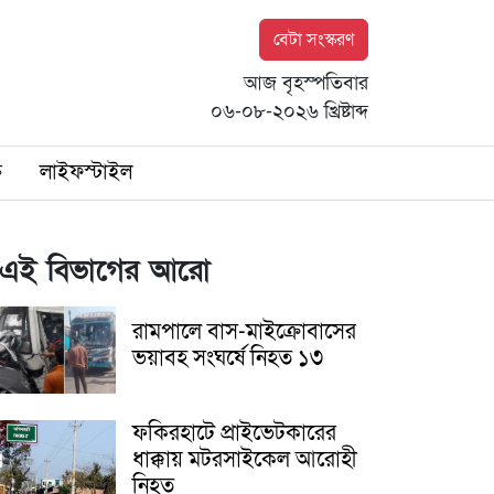
বেটা সংস্করণ
আজ বৃহস্পতিবার
০৬-০৮-২০২৬ খ্রিষ্টাব্দ
ি
লাইফস্টাইল
এই বিভাগের আরো
রামপালে বাস-মাইক্রোবাসের
ভয়াবহ সংঘর্ষে নিহত ১৩
ফকিরহাটে প্রাইভেটকারের
ধাক্কায় মটরসাইকেল আরোহী
নিহত