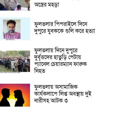
অস্ত্রের মহড়া
ফুলতলার পিপরাইলে দিনে
দুপুরে যুবককে গুলি করে হত্যা
ফুলতলায় দিনে দুপুরে
দুর্বৃত্তদের হাতুড়ি পেটায়
প্যানেল চেয়ারম্যান ফারুক
নিহত
ফুলতলায় অসামাজিক
কার্যকলাপে লিপ্ত অবস্থায় দুই
নারীসহ আটক ৩