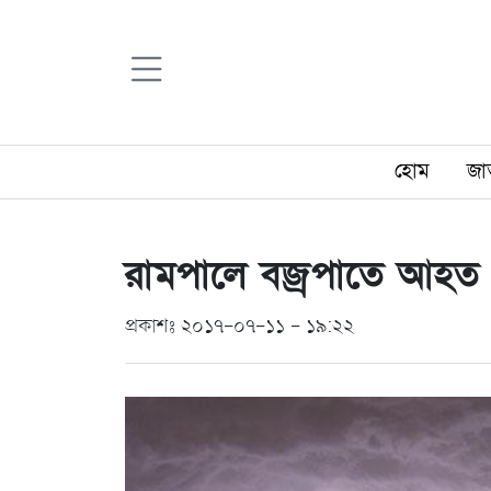
হোম
জা
রামপালে বজ্রপাতে আহত
প্রকাশঃ ২০১৭-০৭-১১ - ১৯:২২