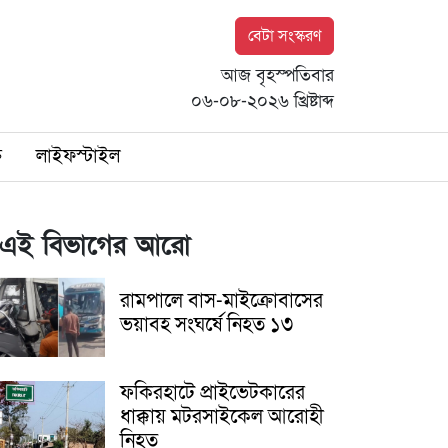
বেটা সংস্করণ
আজ বৃহস্পতিবার
০৬-০৮-২০২৬ খ্রিষ্টাব্দ
ি
লাইফস্টাইল
এই বিভাগের আরো
রামপালে বাস-মাইক্রোবাসের
ভয়াবহ সংঘর্ষে নিহত ১৩
ফকিরহাটে প্রাইভেটকারের
ধাক্কায় মটরসাইকেল আরোহী
নিহত