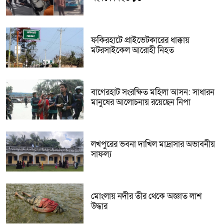
ফকিরহাটে প্রাইভেটকারের ধাক্কায়
মটরসাইকেল আরোহী নিহত
বাগেরহাট সংরক্ষিত মহিলা আসন: সাধারন
মানুষের আলোচনায় রয়েছেন নিপা
লখপুরের ভবনা দাখিল মাদ্রাসার অভাবনীয়
সাফল্য
মোংলায় নদীর তীর থেকে অজ্ঞাত লাশ
উদ্ধার