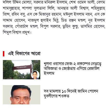
দলিল উদ্দিন মোল্যা, সরদার মনিরুল ইসলাম, শেখ ওমেদ আলী, বেগম
শামসুন্নাহার, শাপলা সুলতানা লিলি, আনছার আলী বিশ্বাস, শহিদুল্লাহ
প্রিন্স, রবিন বসু, এস কে মিজানুর রহমান, মঈনুল ইসলাম নয়ন, এস কে
সাদ্দাম হোসেন, নাজমুল হুসাইন মিঠু, চিত্ত রঞ্জন মন্ডল, নূর ইসলাম
সরদার, গোঁরাচাঁদ মন্ডল, বিপুল সরদার, তুহিন কুন্ডু, তাসমির হোসেন,
শিমুল বিশ্বাস প্রমুখ।
এই বিভাগের আরো
খুলনা ওয়াসার ফেজ-২ প্রকল্পের নেতৃত্বে
অভিজ্ঞতা ও জ্যেষ্ঠতায় এগিয়ে রেজাউল
ইসলাম
সব মামলায় ১০ দিনেই জামিন পেলেন
যুবলীগের শওকত