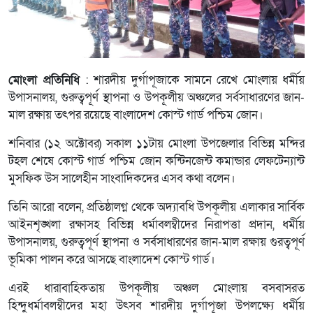
মোংলা প্রতিনিধি
: শারদীয় দুর্গাপূজাকে সামনে রেখে মোংলায় ধর্মীয়
উপাসনালয়, গুরুত্বপূর্ণ স্থাপনা ও উপকূলীয় অঞ্চলের সর্বসাধারণের জান-
মাল রক্ষায় তৎপর রয়েছে বাংলাদেশ কোস্ট গার্ড পশ্চিম জোন।
শনিবার (১২ অক্টোবর) সকাল ১১টায় মোংলা উপজেলার বিভিন্ন মন্দির
টহল শেষে কোস্ট গার্ড পশ্চিম জোন কন্টিনজেন্ট কমান্ডার লেফটেন্যান্ট
মুসফিক উস সালেহীন সাংবাদিকদের এসব কথা বলেন।
তিনি আরো বলেন, প্রতিষ্ঠালগ্ন থেকে অদ্যাবধি উপকূলীয় এলাকার সার্বিক
আইনশৃঙ্খলা রক্ষাসহ বিভিন্ন ধর্মাবলম্বীদের নিরাপত্তা প্রদান, ধর্মীয়
উপাসনালয়, গুরুত্বপূর্ণ স্থাপনা ও সর্বসাধারণের জান-মাল রক্ষায় গুরত্বপূর্ণ
ভূমিকা পালন করে আসছে বাংলাদেশ কোস্ট গার্ড।
এরই ধারাবাহিকতায় উপকূলীয় অঞ্চল মোংলায় বসবাসরত
হিন্দুধর্মাবলম্বীদের মহা উৎসব শারদীয় দুর্গাপূজা উপলক্ষ্যে ধর্মীয়