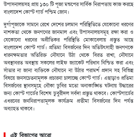
উপাসনালয়সহ প্রায় ১৩০ টি পূজা মন্ডপের সার্বিক নিরাপত্তায় কাজ করছে
বাংলাদেশ কোস্ট গার্ড পশ্চিম জোন।
দুর্গাপূজাকে সামনে রেখে দেশের চলমান পরিস্থিতিতে যেকোনো ধরণের
নাশকতা থেকে জনগণের জানমাল এবং উপাসনালয়সমূহ রক্ষা করা ও
যেকোনো ধরনের অপ্রীতিকর পরিস্থিতি মোকাবেলায় প্রস্তুত আছে
বাংলাদেশ কোস্ট গার্ড। প্রতিমা বিসর্জনের দিন অতিউৎসাহী জনগণকে
ধারনক্ষমতার অতিরিক্ত নৌযানে উঠা থেকে বিরত রাখা, নৌযানে
অবস্থানরত অবস্থায় সকলের লাইফ জ্যাকেট পরিধান নিশ্চিত করা এবং
সাঁতার না জানা ব্যক্তিকে নৌযানে না উঠার পরামর্শ প্রদান সহ বিভিন্ন
বিষয়ে জনসচেতনামূলক প্রচারনা চালাচ্ছে কোস্ট গার্ড। এছাড়াও প্রতিমা
বিসর্জনের স্থানসমূহে নৌকা ডুবির মতো অনাকাঙ্খিত ঘটনায় উদ্ধারের
জন্য কোস্ট গার্ডের বিশেষ ডুবুরীদল সর্বদা প্রস্তুত থাকবে। কোস্টগার্ডের
এধরনের জননিরাপত্তামূলক কার্যক্রম প্রতীমা বিসর্জনের দিন পর্যন্ত
অব্যাহত থাকবে।
এই বিভাগের আরো