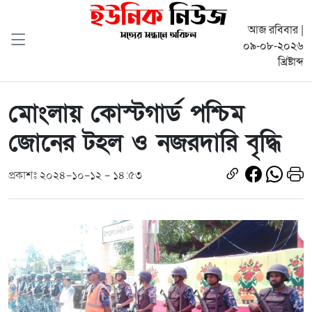
আজ রবিবার |
০৯-০৮-২০২৬
খ্রিষ্টাব্দ
মোংলায় কোস্টগার্ড পশ্চিম
জোনের টহল ও নজরদারি বৃদ্ধি
প্রকাশঃ ২০২৪-১০-১২ - ১৪:৫৩