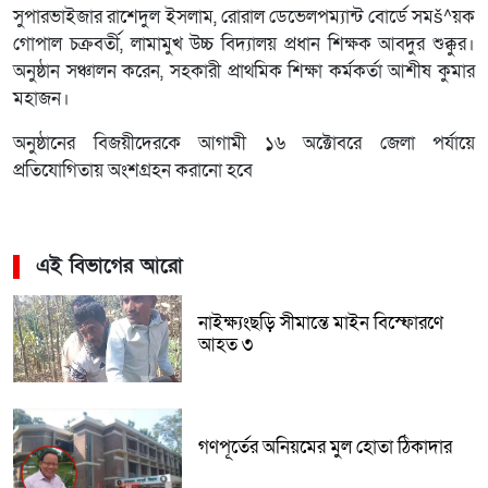
সুপারভাইজার রাশেদুল ইসলাম, রোরাল ডেভেলপম্যান্ট বোর্ডে সমš^য়ক
গোপাল চক্রবর্তী, লামামুখ উচ্চ বিদ্যালয় প্রধান শিক্ষক আবদুর শুক্কুর।
অনুষ্ঠান সঞ্চালন করেন, সহকারী প্রাথমিক শিক্ষা কর্মকর্তা আশীষ কুমার
মহাজন।
অনুষ্ঠানের বিজয়ীদেরকে আগামী ১৬ অক্টোবরে জেলা পর্যায়ে
প্রতিযোগিতায় অংশগ্রহন করানো হবে
এই বিভাগের আরো
নাইক্ষ্যংছড়ি সীমান্তে মাইন বিস্ফোরণে
আহত ৩
গণপূর্তের অনিয়মের মুল হোতা ঠিকাদার