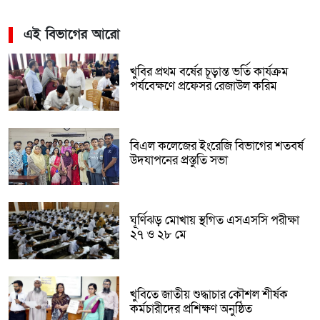
এই বিভাগের আরো
খুবির প্রথম বর্ষের চূড়ান্ত ভর্তি কার্যক্রম
পর্যবেক্ষণে প্রফেসর রেজাউল করিম
বিএল কলেজের ইংরেজি বিভাগের শতবর্ষ
উদযাপনের প্রস্তুতি সভা
ঘূর্ণিঝড় মোখায় স্থগিত এসএসসি পরীক্ষা
২৭ ও ২৮ মে
খুবিতে জাতীয় শুদ্ধাচার কৌশল শীর্ষক
কর্মচারীদের প্রশিক্ষণ অনুষ্ঠিত