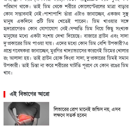
পরিমাণ থাকে। তাই ডিম থেকে শরীরে কোলেস্টেরলের মাত্রা বাড়ার
কোন সম্ভাবনাই নেই।পাশাপাশি তাঁরা এটাও জানাচ্ছেন, একজন সুস্থ
মানুষ একদিনে ৩টি ডিম খেতেই পারেন। ডিম খাওয়ার সঙ্গে
হৃদরোগেরও কোন যোগাযোগ নেই।সম্প্রতি ডিম নিয়ে কিছু সংখ্যক
মানুষের মধ্যে একটা সংশয় দেখা দিয়েছে। বাজারে ব্রাউন এবং সাদা
দু’প্রকারের ডিম পাওয়া যায়। এদের মধ্যে কোন ডিম বেশি উপকারী?এ
প্রশ্নে গবেষকরা জানাচ্ছেন, মুরগির খাদ্যাভ্যাসের কারণেই ডিমের খোলার
রং আলাদা হয়। তাই ব্রাউন হোক কিংবা সাদা, দু’প্রকারের ডিমই সমান
উপকারী। তাই চিন্তা না করে শরীরের ঘাটতি পূরণে যে কোন রঙের ডিম
খান।
এই বিভাগের আরো
লিভারের রোগ মানেই জন্ডিস নয়, এসব
লক্ষণে সতর্ক হবেন