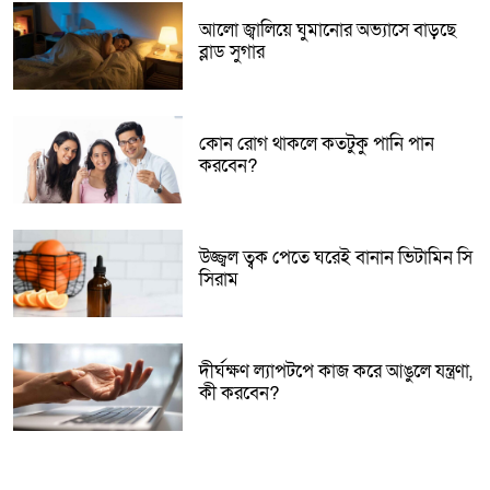
আলো জ্বালিয়ে ঘুমানোর অভ্যাসে বাড়ছে
ব্লাড সুগার
কোন রোগ থাকলে কতটুকু পানি পান
করবেন?
উজ্জ্বল ত্বক পেতে ঘরেই বানান ভিটামিন সি
সিরাম
দীর্ঘক্ষণ ল্যাপটপে কাজ করে আঙুলে যন্ত্রণা,
কী করবেন?