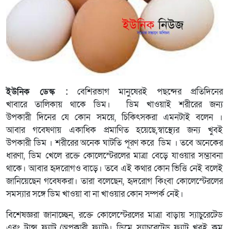
ইউনিক ডেস্ক :
বেশিরভাগ মানুষেরই পছন্দের
প্রতিদিনের
খাবারে
তালিকায় থাকে ডিম। ডিম খাওয়াই শরীরের জন্য
উপকারী
দিনের যে কোন সময়ে
,
চিকিৎসকরা
এমনটাই বলেন ।
আবার
গবেষণায়
একাধিক প্রমাণিত হয়েছে,স্বাস্থ্যের জন্য খুবই
উপকারী
ডিম
। শরীরের অনেক ঘাটতি পূরণ করে ডিম । তবে অনেকের
ধারণা, ডিম খেলে রক্তে কোলেস্টেরলের মাত্রা বেড়ে যাওয়ার সম্ভাবনা
থাকে। আবার হৃদরোগও বাড়ে। তবে এই কথার কোন ভিত্তি নেই বলেই
জানিয়েছেন গবেষকরা। তারা বলেছেন, হৃদরোগ কিংবা কোলেস্টেরলের
সমস্যার সঙ্গে ডিম খাওয়া বা না খাওয়ার কোন সম্পর্ক নেই।
বিশেষজ্ঞরা জানাচ্ছেন, রক্তে কোলেস্টেরলের মাত্রা বাড়ায় স্যাচুরেটেড
এবং ট্রান্স ফ্যাট (অপকারী ফ্যাট)। ডিমে স্যাচুরেটেড ফ্যাট খুবই কম