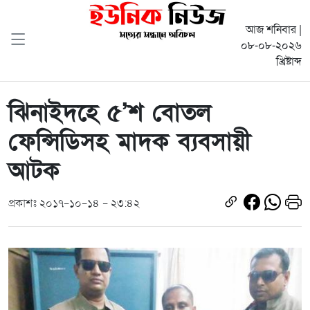
আজ শনিবার |
০৮-০৮-২০২৬
খ্রিষ্টাব্দ
ঝিনাইদহে ৫’শ বোতল
ফেন্সিডিসহ মাদক ব্যবসায়ী
আটক
প্রকাশঃ ২০১৭-১০-১৪ - ২৩:৪২