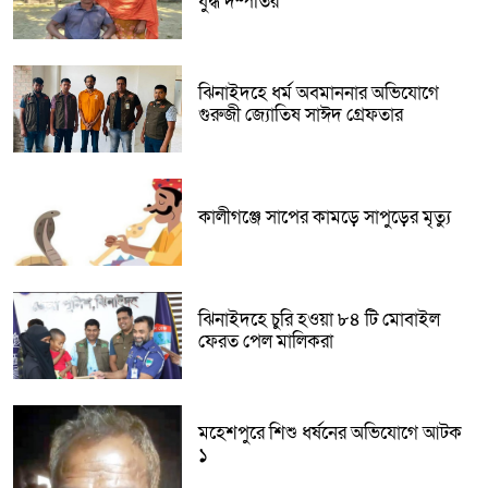
যুদ্ধ দম্পতির
ঝিনাইদহে ধর্ম অবমাননার অভিযোগে
গুরুজী জ্যোতিষ সাঈদ গ্রেফতার
কালীগঞ্জে সাপের কামড়ে সাপুড়ের মৃত্যু
ঝিনাইদহে চুরি হওয়া ৮৪ টি মোবাইল
ফেরত পেল মালিকরা
মহেশপুরে শিশু ধর্ষনের অভিযোগে আটক
১