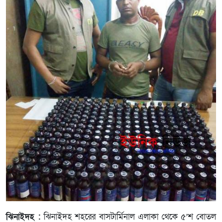
ঝিনাইদহ :
ঝিনাইদহ শহরের বাসটার্মিনাল এলাকা থেকে ৫’শ বোতল