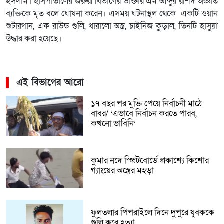
ইসলাম। হাসপাতালের জরুরী বিভাগের ডাক্তার এম আব্দুর রশিদ অজ্ঞাত
ব্যক্তিকে মৃত বলে ঘোষনা করেন। এসময় ঘটনাস্থল থেকে একটি ওয়ান
শুটারগান, এক রাউন্ড গুলি, ধারালো অস্ত্র, চাইনিজ কুড়াল, তিনটি হাসুয়া
উদ্ধার করা হয়েছে।
এই বিভাগের আরো
১৭ বছর পর মুক্তি পেয়ে নির্বাচনী মাঠে
বাবর/ ‘এভাবে নির্বাচন করতে পারব,
কখনো ভাবিনি’
কুমার নদে স্প্রিটবোর্ডে প্রকাশ্যে কিশোর
গ্যাংয়ের অস্ত্রের মহড়া
ফুলতলার পিপরাইলে দিনে দুপুরে যুবককে
গুলি করে হত্যা