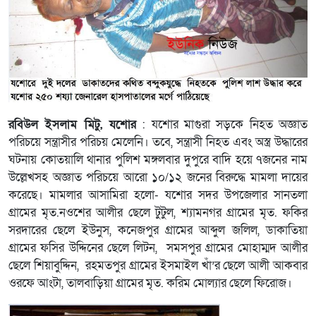
রবিউল ইসলাম মিটু, যশোর
: যশোর মাগুরা সড়কে নিহত অজ্ঞাত
পরিচয়ে সন্ত্রাসীর পরিচয় মেলেনি। তবে, সন্ত্রাসী নিহত এবং অস্ত্র উদ্ধারের
ঘটনায় কোতয়ালি থানার পুলিশ মঙ্গলবার দুপুরে বাদি হয়ে ৭জনের নাম
উল্লেখসহ অজ্ঞাত পরিচয়ে আরো ১০/১২ জনের বিরুদ্ধে মামলা দায়ের
করেছে। মামলার আসামিরা হলো- যশোর সদর উপজেলার সানতলা
গ্রামের মৃত.নওশের আলীর ছেলে টুটুল, শ্যামনগর গ্রামের মৃত. ফকির
সরদারের ছেলে ইউনুস, কনেজপুর গ্রামের আব্দুল জলিল, ডাকাতিয়া
গ্রামের ফসির উদ্দিনের ছেলে লিটন, সমসপুর গ্রামের মোহাম্মদ আলীর
ছেলে শিয়াবুদ্দিন, রহমতপুর গ্রামের ইসমাইল খাঁ’র ছেলে আলী আকবার
ওরফে আংটা, তালবাড়িয়া গ্রামের মৃত. করিম মোল্যার ছেলে ফিরোজ।