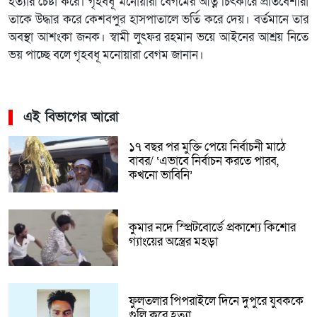
হত্যার চেষ্টা করে। গৃহবধূ মনোয়ারা বেগমের আত্ন চিৎকারে প্রতিবেশীরা
তাকে উদ্ধার করে কেশবপুর হাসপাতালে ভর্তি করে দেয়। বর্তমানে তার
অবস্থা আশংকা জনক। স্বামী লুৎফর রহমান ভয়ে আইনের আশ্রয় নিতে
ভয় পাচ্ছে বলে গৃহবধূ মনোয়ারা বেগম জানান।
এই বিভাগের আরো
১৭ বছর পর মুক্তি পেয়ে নির্বাচনী মাঠে
বাবর/ ‘এভাবে নির্বাচন করতে পারব,
কখনো ভাবিনি’
কুমার নদে স্প্রিটবোর্ডে প্রকাশ্যে কিশোর
গ্যাংয়ের অস্ত্রের মহড়া
ফুলতলার পিপরাইলে দিনে দুপুরে যুবককে
গুলি করে হত্যা