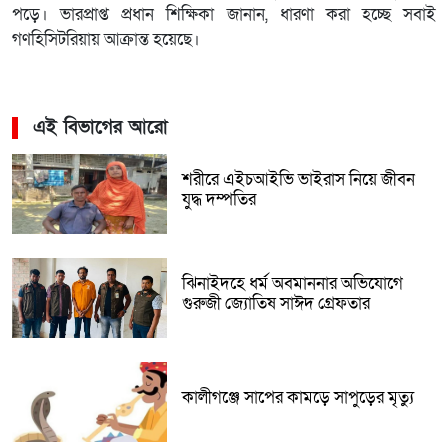
পড়ে। ভারপ্রাপ্ত প্রধান শিক্ষিকা জানান, ধারণা করা হচ্ছে সবাই
গণহিসিটরিয়ায় আক্রান্ত হয়েছে।
এই বিভাগের আরো
শরীরে এইচআইভি ভাইরাস নিয়ে জীবন
যুদ্ধ দম্পতির
ঝিনাইদহে ধর্ম অবমাননার অভিযোগে
গুরুজী জ্যোতিষ সাঈদ গ্রেফতার
কালীগঞ্জে সাপের কামড়ে সাপুড়ের মৃত্যু