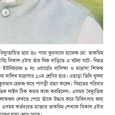
 বিদ্যুতায়িত হয়ে ৩০ পারা কুরআনে হাফেজ মো. তাকরিম
য়ারি) বিকাল ৫টায় তাঁর নিজ বাড়িতে এ ঘটনা ঘটে। নিহত
নিয়নের ৯ নং ওয়ার্ডের বাসিন্দা ও মাদ্রাসা শিক্ষক
দালিখ মাদ্রাসার ১০ম শ্রেণির ছাত্র। এছাড়া তিনি খুলনা
া কুরআন হেফজ করে পাগড়ী গ্রহণ করেন। নিহতের পরিবার
যুতিক লাইন ঠিক করার কাজ করছিলেন। এসময় বৈদ্যুতিক
লোকজন দেখতে পেয়ে তাঁকে উদ্ধার করে চিকিৎসার জন্য
 এসময় কর্তব্যরত ডাক্তার তাকরিম শেখকে বিকাল ৫টার
োকের ছায়া নেমে আসে।