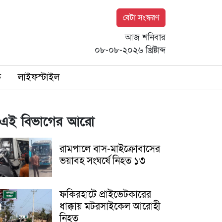
বেটা সংস্করণ
আজ শনিবার
০৮-০৮-২০২৬ খ্রিষ্টাব্দ
ি
লাইফস্টাইল
এই বিভাগের আরো
রামপালে বাস-মাইক্রোবাসের
ভয়াবহ সংঘর্ষে নিহত ১৩
ফকিরহাটে প্রাইভেটকারের
ধাক্কায় মটরসাইকেল আরোহী
নিহত