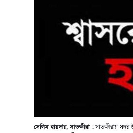
সেলিম হায়দার, সাতক্ষীরা :
সাতক্ষীরায় সদর উপ