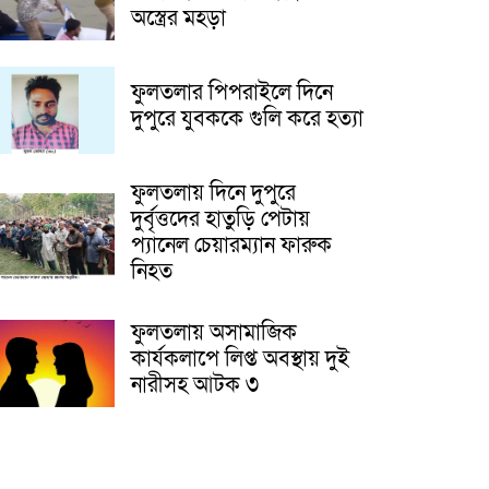
অস্ত্রের মহড়া
ফুলতলার পিপরাইলে দিনে
দুপুরে যুবককে গুলি করে হত্যা
ফুলতলায় দিনে দুপুরে
দুর্বৃত্তদের হাতুড়ি পেটায়
প্যানেল চেয়ারম্যান ফারুক
নিহত
ফুলতলায় অসামাজিক
কার্যকলাপে লিপ্ত অবস্থায় দুই
নারীসহ আটক ৩