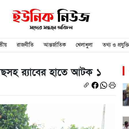
তীয়
রাজনীতি
আন্তর্জাতিক
খেলাধুলা
তথ্য ও প্রযুক্ত
গাছসহ র‌্যাবের হাতে আটক ১