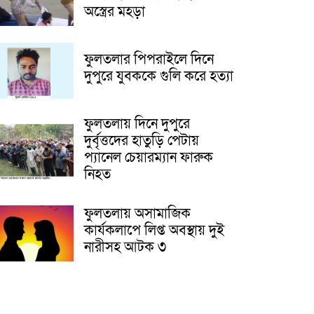
অস্ত্রের মহড়া
ফুলতলার পিপরাইলে দিনে
দুপুরে যুবককে গুলি করে হত্যা
ফুলতলায় দিনে দুপুরে
দুর্বৃত্তদের হাতুড়ি পেটায়
প্যানেল চেয়ারম্যান ফারুক
নিহত
ফুলতলায় অসামাজিক
কার্যকলাপে লিপ্ত অবস্থায় দুই
নারীসহ আটক ৩