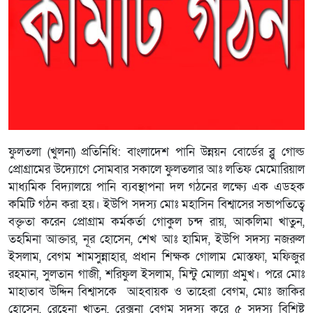
ফুলতলা (খুলনা) প্রতিনিধি: বাংলাদেশ পানি উন্নয়ন বোর্ডের ব্লু গোল্ড
প্রোগ্রামের উদ্যোগে সোমবার সকালে ফুলতলার আঃ লতিফ মেমোরিয়াল
মাধ্যমিক বিদ্যালয়ে পানি ব্যবস্থাপনা দল গঠনের লক্ষ্যে এক এডহক
কমিটি গঠন করা হয়। ইউপি সদস্য মোঃ মহাসিন বিশ্বাসের সভাপতিত্বে
বক্তৃতা করেন প্রোগ্রাম কর্মকর্তা গোকুল চন্দ রায়, আকলিমা খাতুন,
তহমিনা আক্তার, নূর হোসেন, শেখ আঃ হামিদ, ইউপি সদস্য নজরুল
ইসলাম, বেগম শামসুন্নাহার, প্রধান শিক্ষক গোলাম মোস্তফা, মফিজুর
রহমান, সুলতান গাজী, শরিফুল ইসলাম, মিন্টু মোল্যা প্রমুখ। পরে মোঃ
মাহাতাব উদ্দিন বিশ্বাসকে আহবায়ক ও তাহেরা বেগম, মোঃ জাকির
হোসেন, রেহেনা খাতুন, রেক্সনা বেগম সদস্য করে ৫ সদস্য বিশিষ্ট